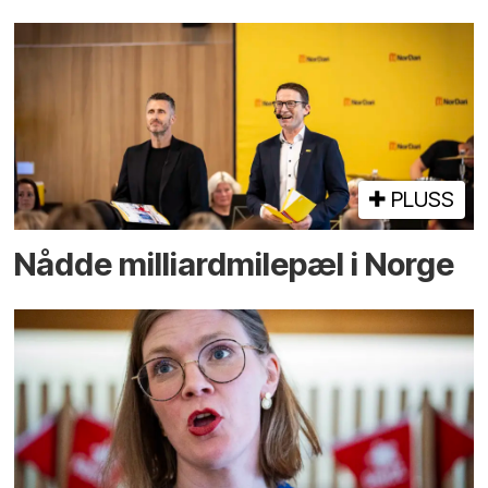
PLUSS
Nådde milliard­­milepæl i Norge