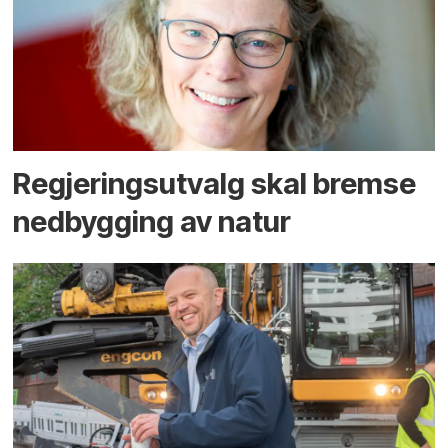
Regjerings­utvalg skal bremse
ned­bygging av natur