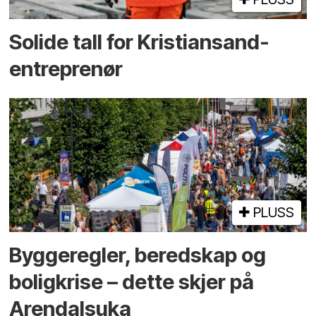
Solide tall for Kristiansand-
entreprenør
PLUSS
Bygge­regler, beredskap og
bolig­krise – dette skjer på
Arendals­uka