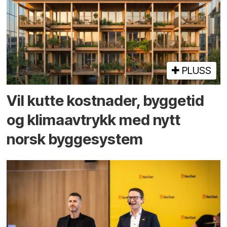
PLUSS
Vil kutte kostnader, byggetid
og klima­avtrykk med nytt
norsk bygge­system