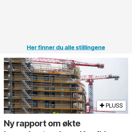
på
jernbane,
vei og
tunneler
Her finner du alle stillingene
PLUSS
Ny rapport om økte