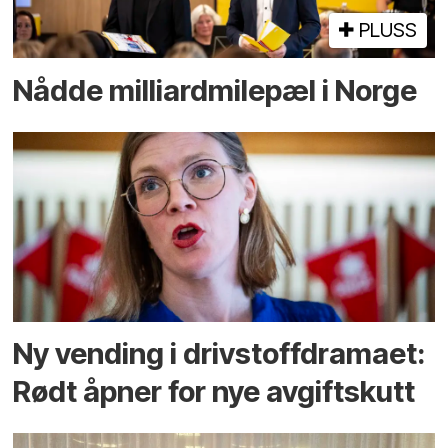
PLUSS
Nådde milliard­­milepæl i Norge
Ny vending i drivstoffdramaet:
Rødt åpner for nye avgiftskutt