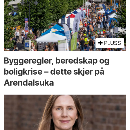
PLUSS
Bygge­regler, beredskap og
bolig­krise – dette skjer på
Arendals­uka