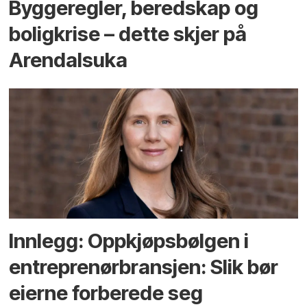
Bygge­regler, beredskap og
bolig­krise – dette skjer på
Arendals­uka
Innlegg: Oppkjøps­bølgen i
entreprenør­bransjen: Slik bør
eierne forberede seg