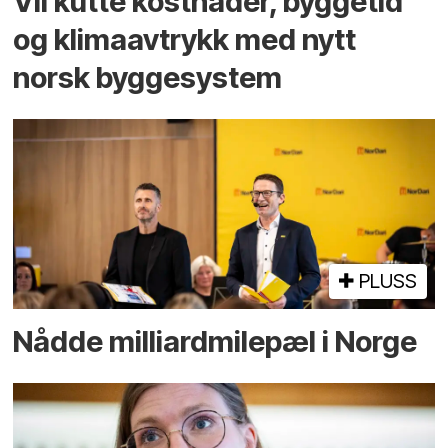
Vil kutte kostnader, byggetid
og klima­avtrykk med nytt
norsk bygge­system
PLUSS
Nådde milliard­­milepæl i Norge