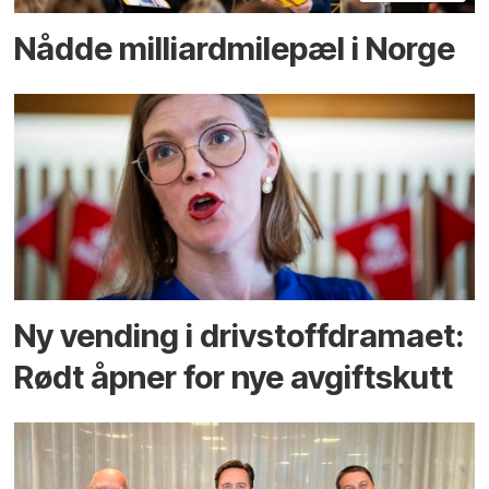
Nådde milliard­­milepæl i Norge
Ny vending i drivstoffdramaet:
Rødt åpner for nye avgiftskutt