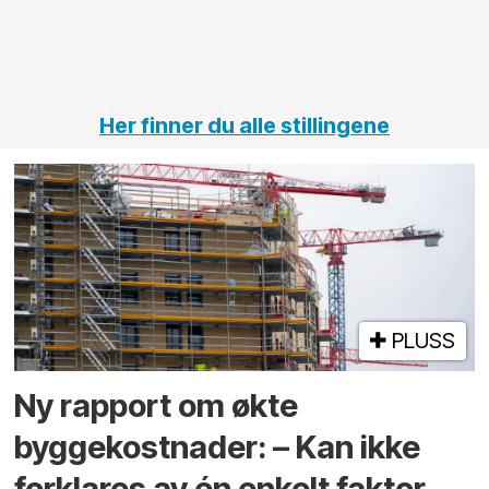
jernbane,
vei og
tunneler
Her finner du alle stillingene
PLUSS
Ny rapport om økte
byggekostnader: – Kan ikke
forklares av én enkelt faktor