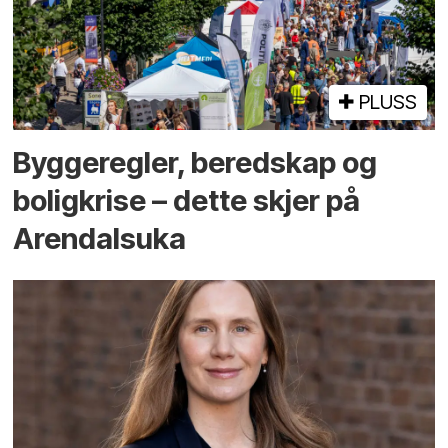
PLUSS
Bygge­regler, beredskap og
bolig­krise – dette skjer på
Arendals­uka