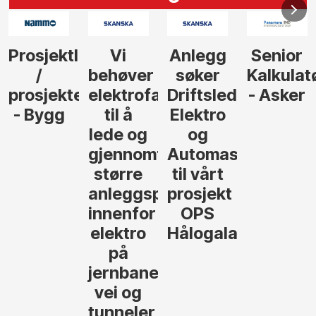
Anlegg
Senior
Senior
Prosj
er
søker
Kalkulatør
Tilbudsleder
eder
rofagfolk
Driftsleder
- Asker
Anlegg
Elektro
- Oslo
og
og
omføre
Automasjon
e
til vårt
gsprosjekter
prosjekt
for
OPS
ro
Hålogalandsvegen
ane,
g
ler