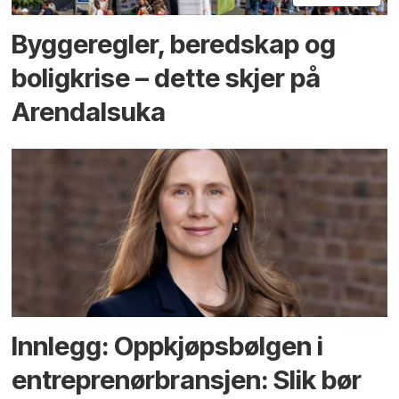
Bygge­regler, beredskap og
bolig­krise – dette skjer på
Arendals­uka
Innlegg: Oppkjøps­bølgen i
entreprenør­bransjen: Slik bør