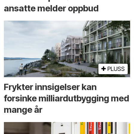
ansatte melder oppbud
PLUSS
Frykter innsigelser kan
forsinke milliard­utbygging med
mange år