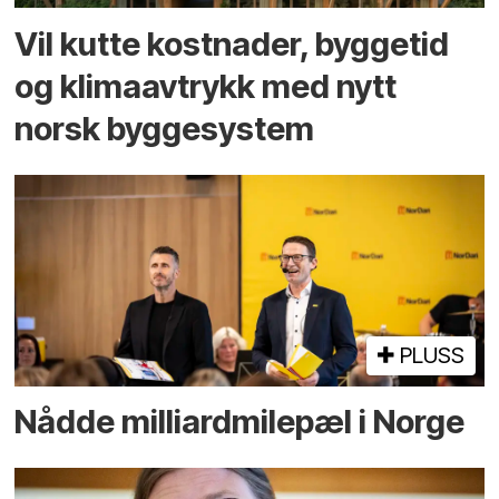
Vil kutte kostnader, byggetid
og klima­avtrykk med nytt
norsk bygge­system
PLUSS
Nådde milliard­­milepæl i Norge