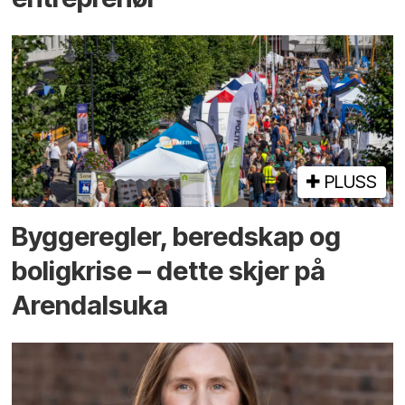
PLUSS
Bygge­regler, beredskap og
bolig­krise – dette skjer på
Arendals­uka