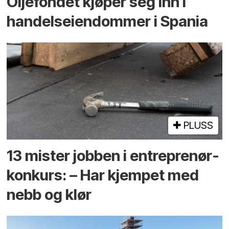
Oljefondet kjøper seg inn i
handels­eiendommer i Spania
PLUSS
13 mister jobben i entreprenør­
konkurs: – Har kjempet med
nebb og klør