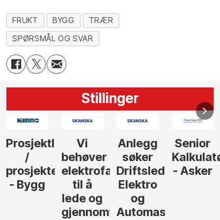
FRUKT
BYGG
TRÆR
SPØRSMÅL OG SVAR
Stillinger
Anlegg
Senior
Senior
Prosjekt
søker
Kalkulatør
Tilbudsleder
r
agfolk
Driftsleder
- Asker
Anlegg
Elektro
- Oslo
og
føre
Automasjon