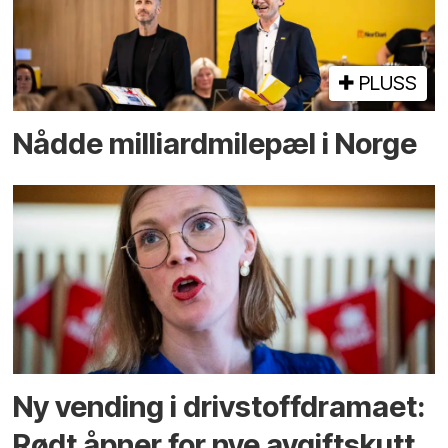
PLUSS
Nådde milliard­­milepæl i Norge
Ny vending i drivstoffdramaet:
Rødt åpner for nye avgiftskutt