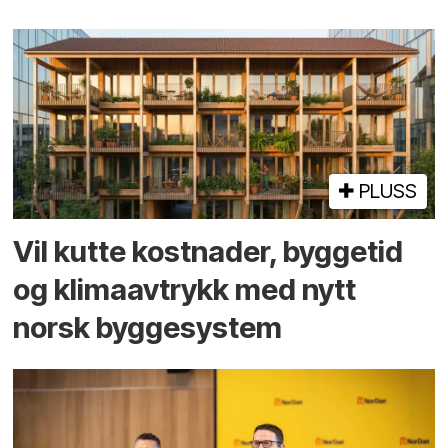
PLUSS
Vil kutte kostnader, byggetid
og klima­avtrykk med nytt
norsk bygge­system