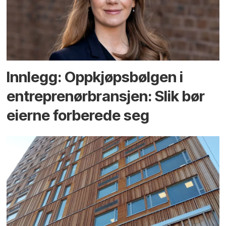
Innlegg: Oppkjøps­bølgen i
entreprenør­bransjen: Slik bør
eierne forberede seg