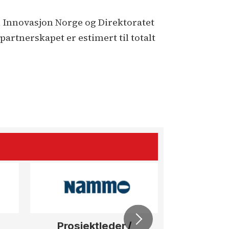
 Innovasjon Norge og Direktoratet
artnerskapet er estimert til totalt
Prosjektleder /
Vi b