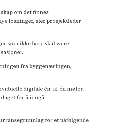
nskap om det finnes
ye løsninger, sier prosjektleder
ger som ikke bare skal være
isasjoner.
stningen fra byggenæringen,
viduelle digitale én-til-én møter.
laget for å inngå
nkurransegrunnlag for et påfølgende