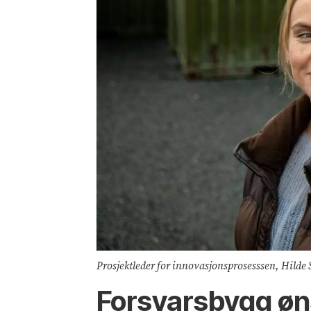
Prosjektleder for innovasjonsprosesssen, Hilde S
Forsvarsbygg øn