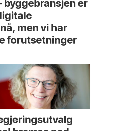
 – byggebransjen er
digitale
nå, men vi har
e forutsetninger
egjerings­utvalg