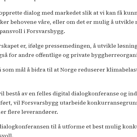
pprette dialog med markedet slik at vi kan få kun
er behovene våre, eller om det er mulig å utvikle n
pansvoll i Forsvarsbygg.
kapet er, ifølge pressemedingen, å utvikle løsnin
så for andre offentlige og private byggherreorgan
 som mål å bidra til at Norge reduserer klimabela
bestå av en felles digital dialogkonferanse og indi
ørt, vil Forsvarsbygg utarbeide konkurransegrunn
r flere leverandører.
ra dialogkonferansen til å utforme et best mulig ko
voll.