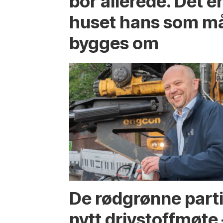
bor allerede. Det e
huset hans som m
bygges om
De rødgrønne parti
nytt drivstoffmøte 