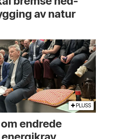
kal bremse ned­
ygging av natur
PLUSS
r om endrede
 energikrav