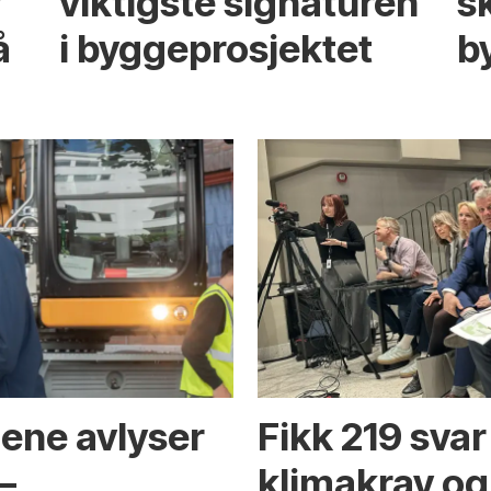
r
viktigste signaturen
s
å
i bygge­­prosjektet
b
ene avlyser
Fikk 219 sva
–
klimakrav og