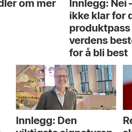
ndler om mer
Innlegg: Nei
ikke klar for 
produktpass 
verdens best
for å bli best
Innlegg: Den
R