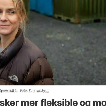
pansvoll i .
Foto: Forsvarsbygg
sker mer fleksible og mo