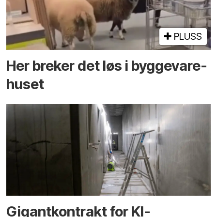
PLUSS
Her breker det løs i bygge­vare­
huset
Gigantkontrakt for KI-