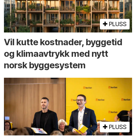
PLUSS
Vil kutte kostnader, byggetid
og klima­avtrykk med nytt
norsk bygge­system
PLUSS