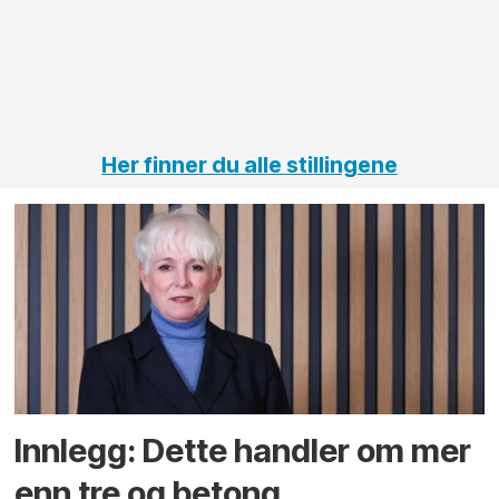
på
jernbane,
vei og
tunneler
Her finner du alle stillingene
Innlegg: Dette handler om mer
enn tre og betong