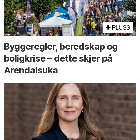
PLUSS
Bygge­regler, beredskap og
bolig­krise – dette skjer på
Arendals­uka