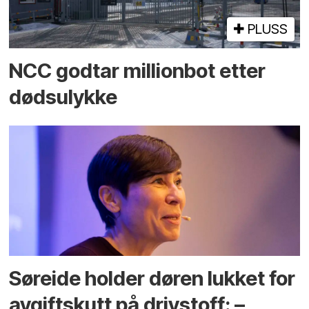
PLUSS
NCC godtar millionbot etter
dødsulykke
Søreide holder døren lukket for
avgiftskutt på drivstoff: –