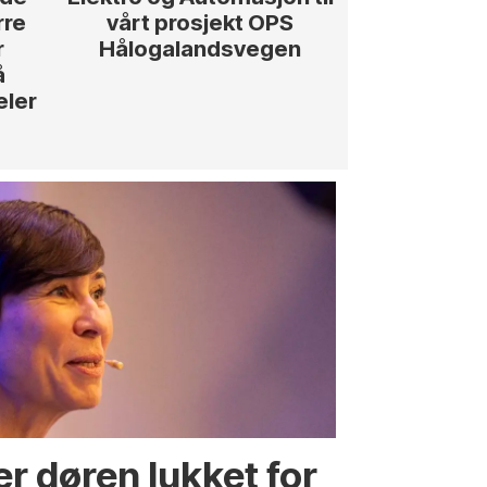
rre
vårt prosjekt OPS
r
Hålogalandsvegen
å
eler
r døren lukket for