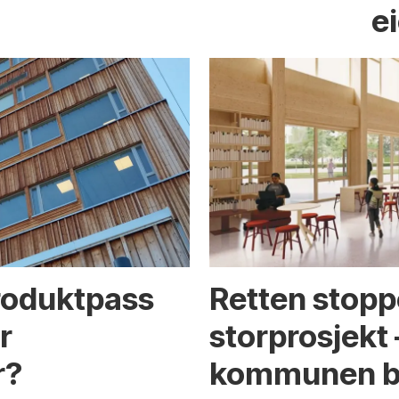
e
produktpass
Retten stoppe
r
storprosjekt 
r?
kommunen b