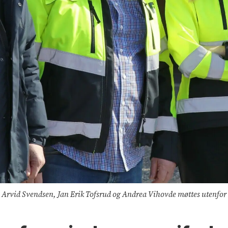
Arvid Svendsen, Jan Erik Tofsrud og Andrea Vihovde møttes utenf