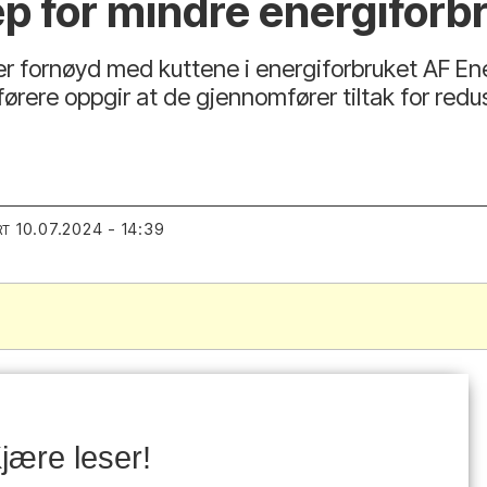
ep for mindre energiforb
 fornøyd med kuttene i energiforbruket AF Ene
ørere oppgir at de gjennomfører tiltak for redu
10.07.2024 - 14:39
RT
jære leser!