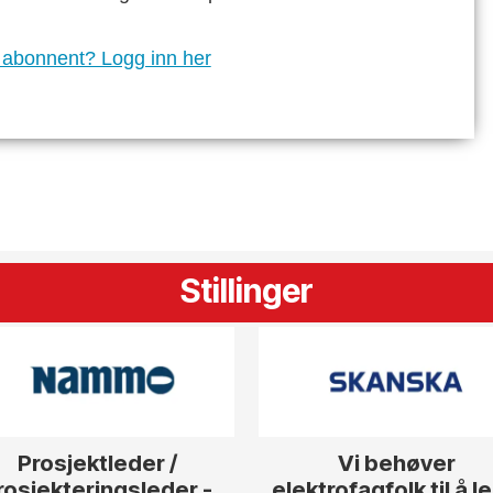
 abonnent? Logg inn her
Stillinger
Prosjektleder /
Vi behøver
rosjekteringsleder -
elektrofagfolk til å l