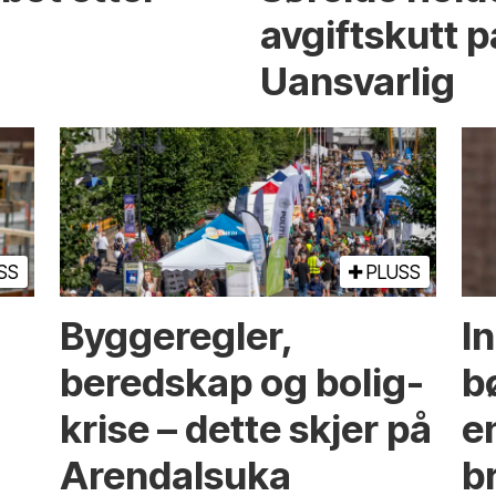
avgiftskutt på
Uansvarlig
SS
PLUSS
Bygge­regler,
I
beredskap og bolig­
b
krise – dette skjer på
e
Arendals­uka
br