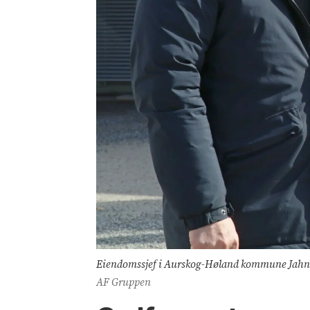
Eiendomssjef i Aurskog-Høland kommune Jahn 
AF Gruppen