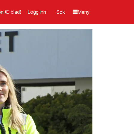
n (E-blad)
Logg inn