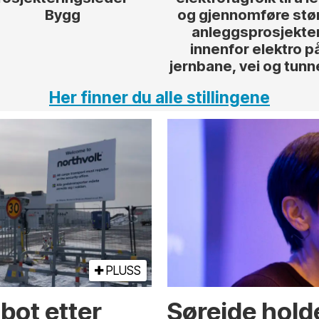
Bygg
og gjennomføre stø
anleggsprosjekte
innenfor elektro p
jernbane, vei og tunn
Her finner du alle stillingene
PLUSS
bot etter
Søreide holde