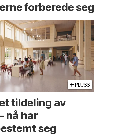
ierne forberede seg
PLUSS
t tildeling av
– nå har
estemt seg