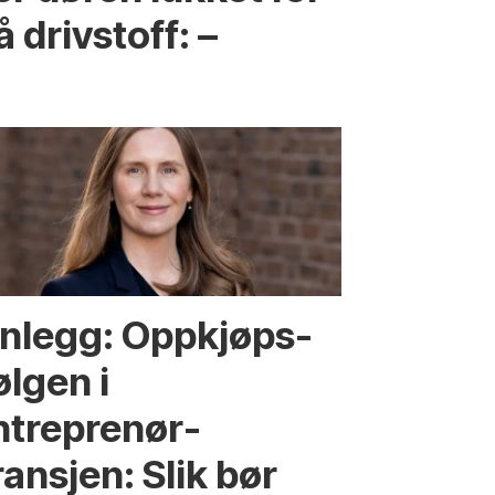
 drivstoff: –
nnlegg: Oppkjøps­
ølgen i
ntreprenør­
ansjen: Slik bør