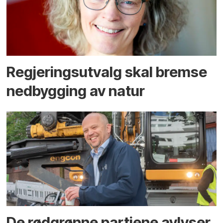
Regjerings­utvalg skal bremse
ned­bygging av natur
De rødgrønne partiene avlyser