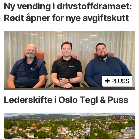
Ny vending i drivstoffdramaet:
Rødt åpner for nye avgiftskutt
PLUSS
Lederskifte i Oslo Tegl & Puss