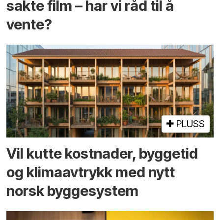
sakte film – har vi råd til å
vente?
PLUSS
Vil kutte kostnader, byggetid
og klima­avtrykk med nytt
norsk bygge­system