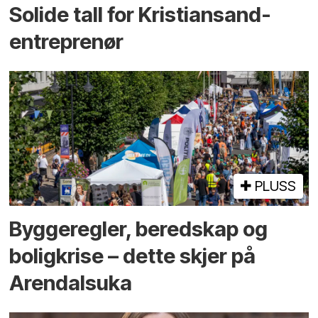
Solide tall for Kristiansand-
entreprenør
PLUSS
Bygge­regler, beredskap og
bolig­krise – dette skjer på
Arendals­uka