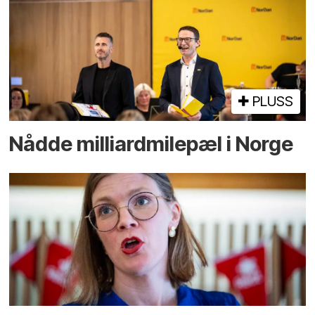
PLUSS
Nådde milliard­­milepæl i Norge