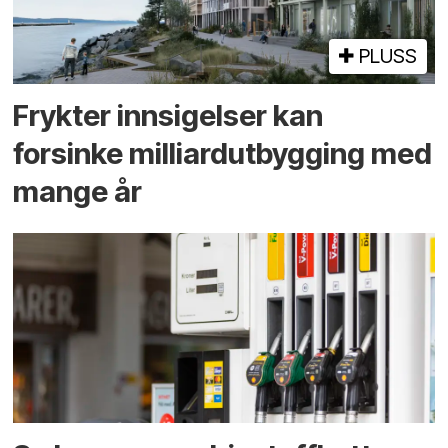
PLUSS
Frykter innsigelser kan
forsinke milliard­utbygging med
mange år