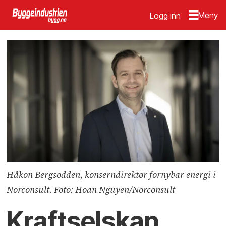
Logg inn
Håkon Bergsodden, konserndirektør fornybar energi i
Norconsult. Foto: Hoan Nguyen/Norconsult
Kraftselskap