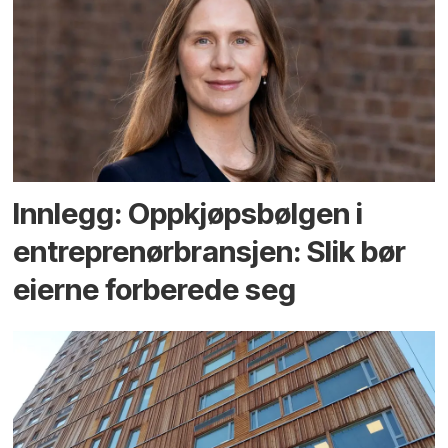
Innlegg: Oppkjøps­bølgen i
entreprenør­bransjen: Slik bør
eierne forberede seg