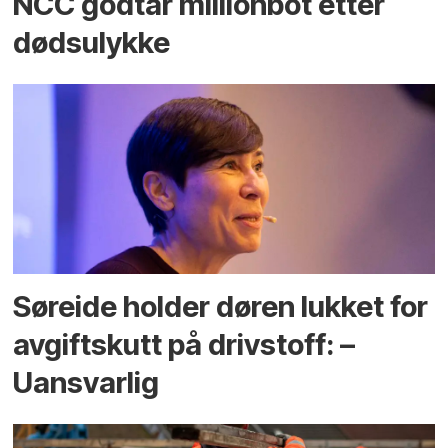
NCC godtar millionbot etter
dødsulykke
Søreide holder døren lukket for
avgiftskutt på drivstoff: –
Uansvarlig