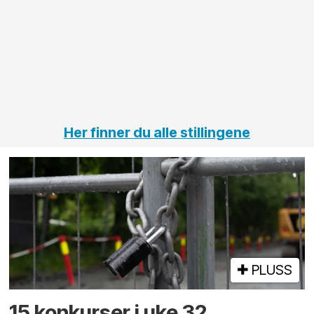
elektro
Hålogal
på
jernbane,
vei og
tunneler
Her finner du alle stillingene
PLUSS
15 konkurser i uke 32