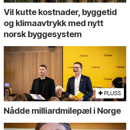
Vil kutte kostnader, byggetid
og klima­avtrykk med nytt
norsk bygge­system
PLUSS
Nådde milliard­­milepæl i Norge