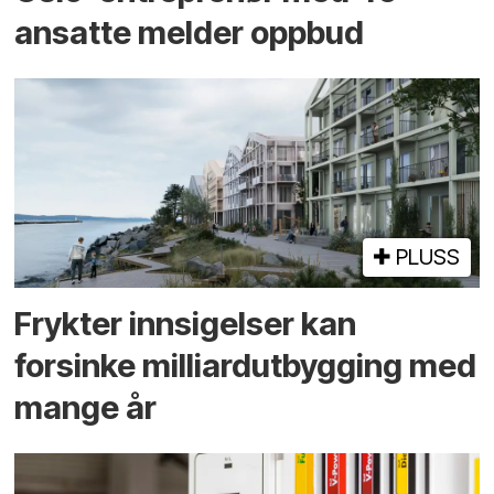
ansatte melder oppbud
PLUSS
Frykter innsigelser kan
forsinke milliard­utbygging med
mange år