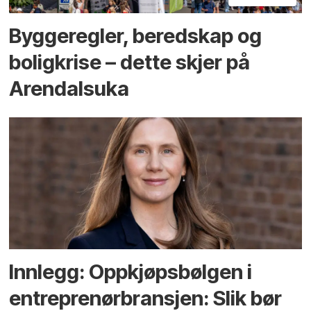
Bygge­regler, beredskap og
bolig­krise – dette skjer på
Arendals­uka
Innlegg: Oppkjøps­bølgen i
entreprenør­bransjen: Slik bør