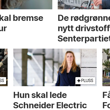
skal bremse
De rødgrønne
ur
nytt drivstof
Senterpartie
SS
PLUSS
Hun skal lede
Få
Schneider Electric
F