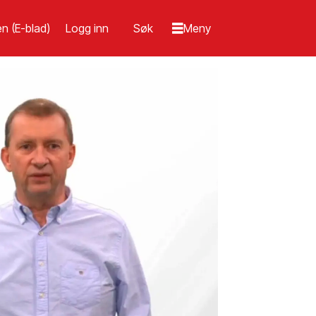
n (E-blad)
Logg inn