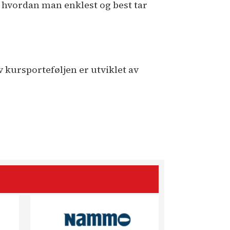
d hvordan man enklest og best tar
 kursporteføljen er utviklet av