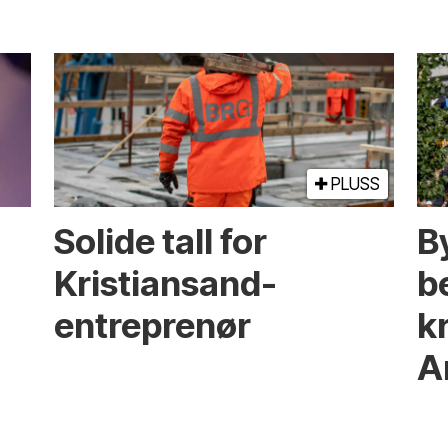
PLUSS
Solide tall for
B
Kristiansand-
b
entreprenør
kr
A