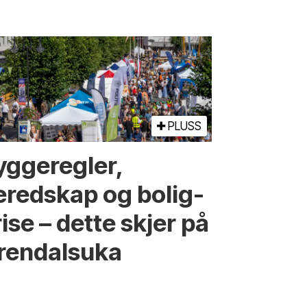
PLUSS
ygge­regler,
eredskap og bolig­
ise – dette skjer på
rendals­uka