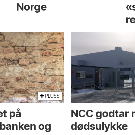
Norge
«
r
PLUSS
et på
NCC godtar m
banken og
dødsulykke