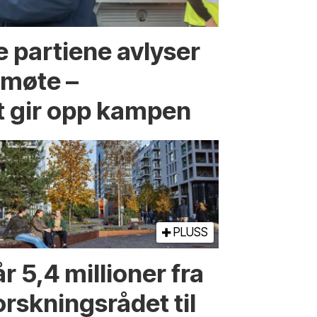
 partiene avlyser
fmøte –
t gir opp kampen
PLUSS
r 5,4 millioner fra
orskningsrådet til