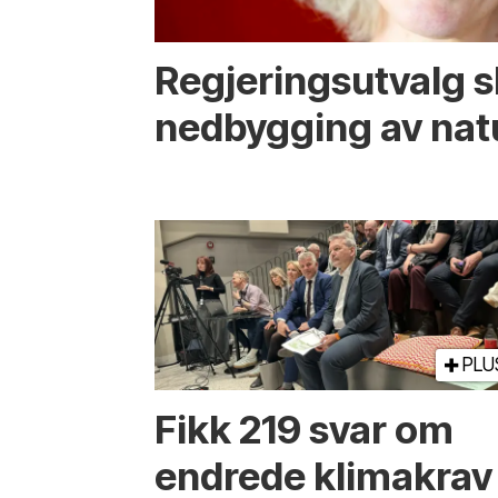
Regjerings­utvalg 
ned­bygging av nat
PLU
Fikk 219 svar om
endrede klimakrav