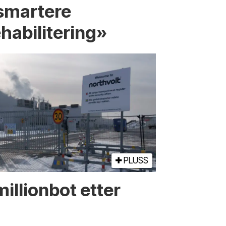
smartere
ehabilitering»
PLUSS
illionbot etter