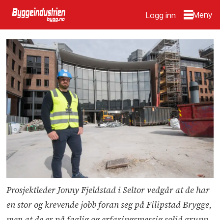
Logg inn
Prosjektleder Jonny Fjeldstad i Seltor vedgår at de har
en stor og krevende jobb foran seg på Filipstad Brygge,
men at de er på faglig og erfaringsmessig solid grunn.