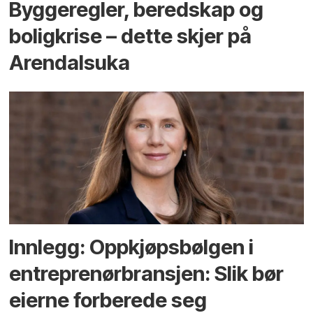
Bygge­regler, beredskap og
bolig­krise – dette skjer på
Arendals­uka
Innlegg: Oppkjøps­bølgen i
entreprenør­bransjen: Slik bør
eierne forberede seg