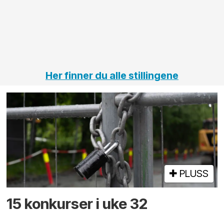
på
jernbane,
vei og
tunneler
Her finner du alle stillingene
PLUSS
15 konkurser i uke 32