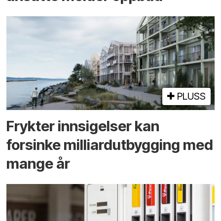
PLUSS
Frykter innsigelser kan
forsinke milliard­utbygging med
mange år