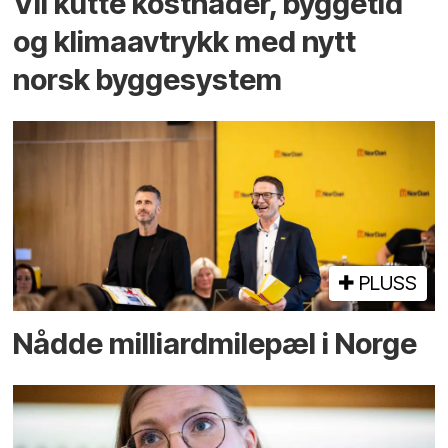
Vil kutte kostnader, byggetid
og klima­avtrykk med nytt
norsk bygge­system
PLUSS
Nådde milliard­­milepæl i Norge