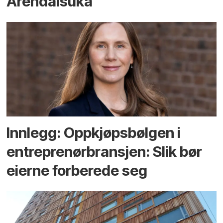
Arendals­uka
Innlegg: Oppkjøps­bølgen i
entreprenør­bransjen: Slik bør
eierne forberede seg