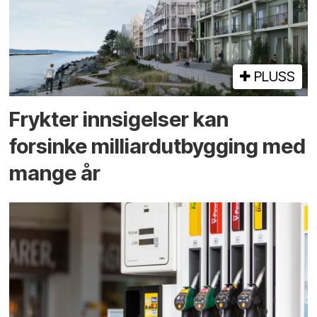
PLUSS
Frykter innsigelser kan
forsinke milliard­utbygging med
mange år