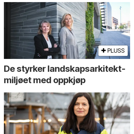
PLUSS
De styrker landskaps­arkitekt­
miljøet med oppkjøp