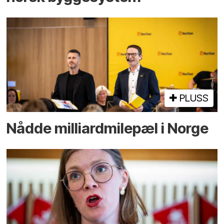
PLUSS
Nådde milliard­­milepæl i Norge