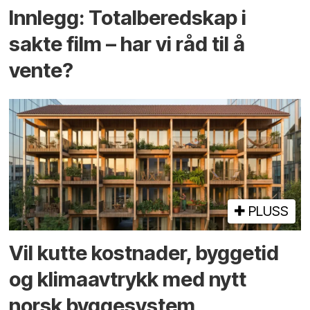
Innlegg: Totalberedskap i
sakte film – har vi råd til å
vente?
PLUSS
Vil kutte kostnader, byggetid
og klima­avtrykk med nytt
norsk bygge­system