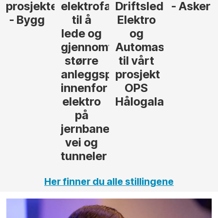
prosjekteringsleder
elektrofagfolk
Driftsleder
- Asker
- Bygg
til å
Elektro
lede og
og
gjennomføre
Automasjon
større
til vårt
anleggsprosjekter
prosjekt
innenfor
OPS
elektro
Hålogalandsvege
på
jernbane,
vei og
tunneler
Her finner du alle stillingene