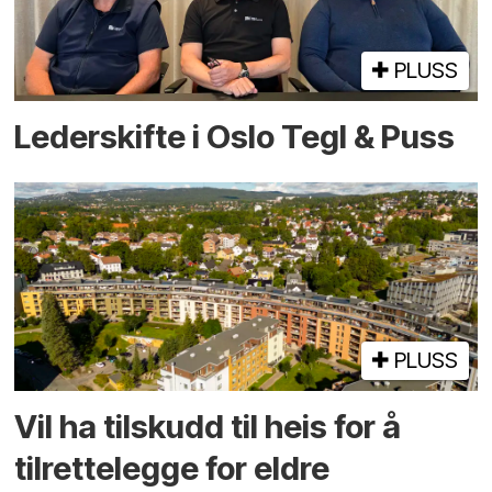
PLUSS
Lederskifte i Oslo Tegl & Puss
PLUSS
Vil ha tilskudd til heis for å
tilrettelegge for eldre