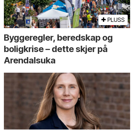
PLUSS
Bygge­regler, beredskap og
bolig­krise – dette skjer på
Arendals­uka