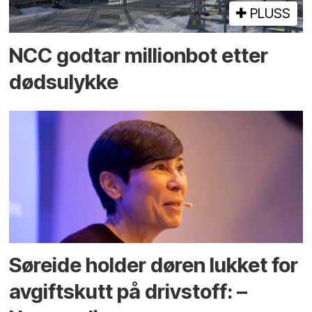
PLUSS
NCC godtar millionbot etter
dødsulykke
Søreide holder døren lukket for
avgiftskutt på drivstoff: –