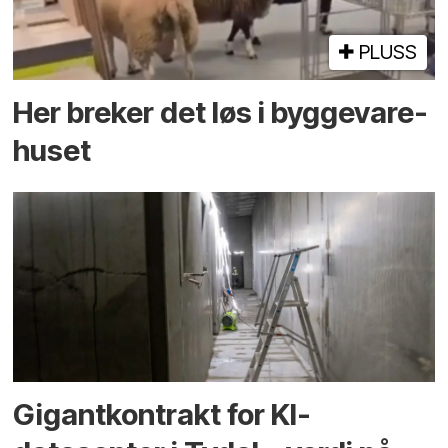
PLUSS
Her breker det løs i bygge­vare­
huset
Gigantkontrakt for KI-