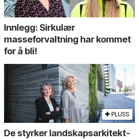
Innlegg: Sirkulær
masseforvaltning har kommet
for å bli!
PLUSS
De styrker landskaps­arkitekt­