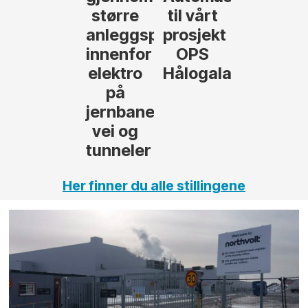
til vårt
rosjekter
prosjekt
OPS
Hålogalandsvegen
,
Her finner du alle stillingene