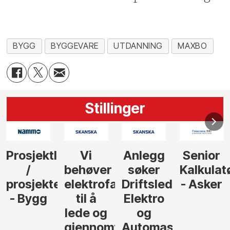
BYGG
BYGGEVARE
UTDANNING
MAXBO
Stillinger
Anlegg
Senior
Senior
Prosjekt
søker
Kalkulatør
Tilbudsleder
r
agfolk
Driftsleder
- Asker
Anlegg
Elektro
- Oslo
og
føre
Automasjon