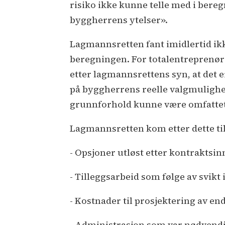
risiko ikke kunne telle med i bereg
byggherrens ytelser».
Lagmannsretten fant imidlertid ikk
beregningen. For totalentreprenøre
etter lagmannsrettens syn, at det e
på byggherrens reelle valgmulighet.
grunnforhold kunne være omfattet
Lagmannsretten kom etter dette til
- Opsjoner utløst etter kontraktsi
- Tilleggsarbeid som følge av svikt
- Kostnader til prosjektering av e
- Administrasjon som var nødvendi