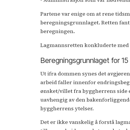
Partene var enige om at rene tidsme
beregningsgrunnlaget. Retten fant 
beregningen.
Lagmannsretten konkluderte med a
Beregningsgrunnlaget for 15
Ut ifra dommen synes det avgjørend
arbeid faller innenfor endringsbegr
ønsket/villet fra byggherrens side 
uavhengig av den bakenforliggende 
byggherrens ytelser.
Det er ikke vanskelig å forstå la