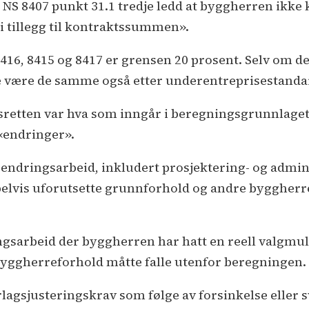
er NS 8407 punkt 31.1 tredje ledd at byggherren ikk
 i tillegg til kontraktssummen».
16, 8415 og 8417 er grensen 20 prosent. Selv om d
ne være de samme også etter underentreprisestanda
sretten var hva som inngår i beregningsgrunnlage
«endringer».
 endringsarbeid, inkludert prosjektering- og admin
pelvis uforutsette grunnforhold og andre byggherre
ngsarbeid der byggherren har hatt en reell valgmuli
byggherreforhold måtte falle utenfor beregningen.
rlagsjusteringskrav som følge av forsinkelse eller 