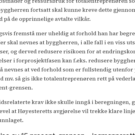
ostnader og ressursbruk for totalentreprenøren so
t byggherren fortsatt skal kunne kreve dette gjenno
på de opprinnelige avtalte vilkår.
vis fremstå mer uheldig at forhold han har begrens
kal nevnes at byggherren, i alle fall i en viss utst
elser, og derved redusere risikoen for at endringsk
er i forprosjektfasen kan f.eks. redusere byggher
å nevnes at ved forhold som er fullstendig utenfor 
mv. så gis ikke totalentreprenøren rett på vederla
ent-grensen.
dsrelaterte krav ikke skulle inngå i beregningen, g
el at Høyesteretts avgjørelse vil trekke klare linje
unnlaget.