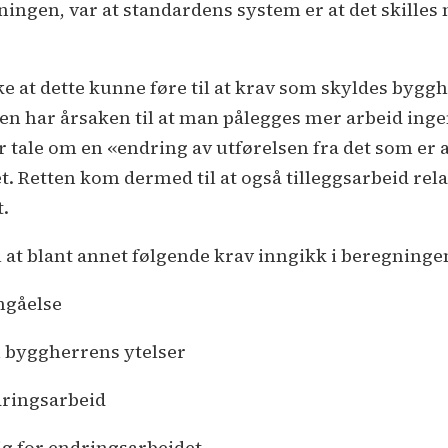
ningen, var at standardens system er at det skilles
e at dette kunne føre til at krav som skyldes byggh
n har årsaken til at man pålegges mer arbeid inge
r tale om en «endring av utførelsen fra det som er
 Retten kom dermed til at også tilleggsarbeid relat
.
 at blant annet følgende krav inngikk i beregninge
nngåelse
 i byggherrens ytelser
ndringsarbeid
g for endringsarbeidet