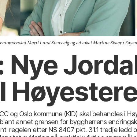
senioradvokat Marit Lund Stensvåg og advokat Martine Skaar i Føyen
: Nye Jorda
l Høyesteret
C og Oslo kommune (KID) skal behandles i Høye
 blant annet grensen for byggherrens endringsk
nt-regelen etter NS 8407 pkt. 31.1 tredje ledd 