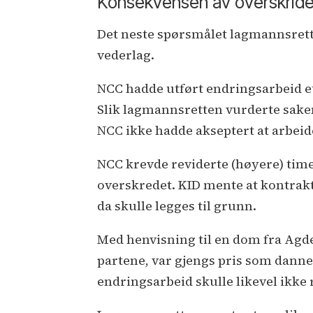
Konsekvensen av overskride
Det neste spørsmålet lagmannsrett
vederlag.
NCC hadde utført endringsarbeid et
Slik lagmannsretten vurderte saken
NCC ikke hadde akseptert at arbeide
NCC krevde reviderte (høyere) timer
overskredet. KID mente at kontrakt
da skulle legges til grunn.
Med henvisning til en dom fra Agde
partene, var gjengs pris som danne
endringsarbeid skulle likevel ikke r