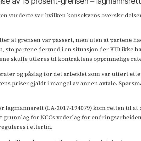
lse av 15 prosent-grensen – lagmannsre
en vurderte var hvilken konsekvens overskridelsen
ter at grensen var passert, men uten at partene had
, sto partene dermed i en situasjon der KID ikke h
ne skulle utføres til kontraktens opprinnelige rate
ater og påslag for det arbeidet som var utført ette
ens priser gjaldt i mangel av annen avtale. Spørsm
r lagmannsrett (LA-2017-194079) kom retten til at 
t grunnlag for NCCs vederlag for endringsarbeidene.
eguleres i ettertid.