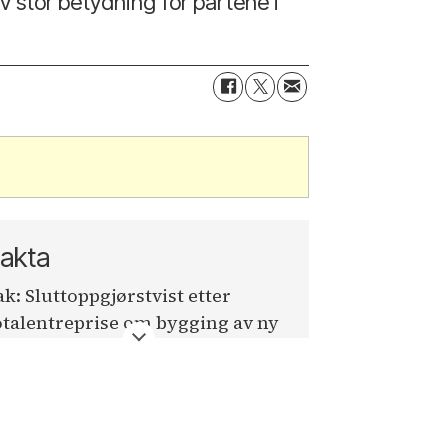
av stor betydning for partene i
akta
ak: Sluttoppgjørstvist etter
otalentreprise om bygging av ny
shall (Nye Jordal Amfi)
arter:
Totalentreprenør NCC Norge AS