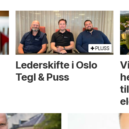
PLUSS
Lederskifte i Oslo
Vi
Tegl & Puss
he
ti
e