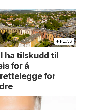
PLUSS
l ha tilskudd til
is for å
lrettelegge for
ldre