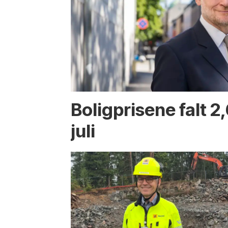
Boligprisene falt 2,
juli