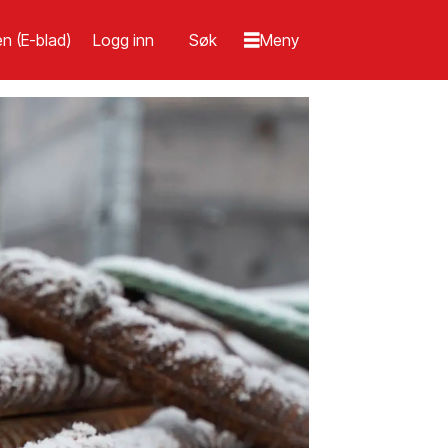
n (E-blad)
Logg inn