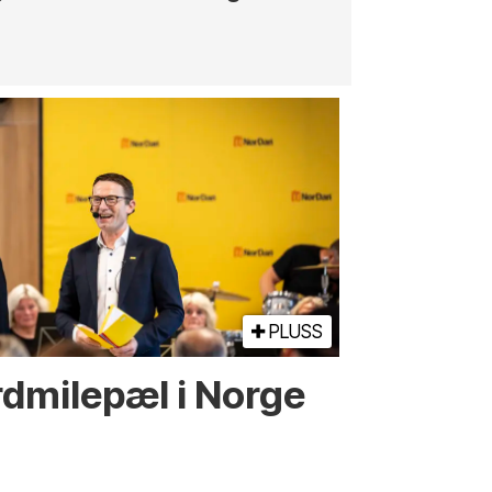
PLUSS
d­­milepæl i Norge