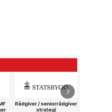
ØMF
Rådgiver / seniorrådgiver
Anleggs
ger
strategi
hotellpros