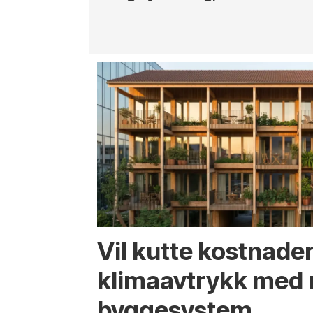
Vil kutte kostnade
klima­avtrykk med 
bygge­system