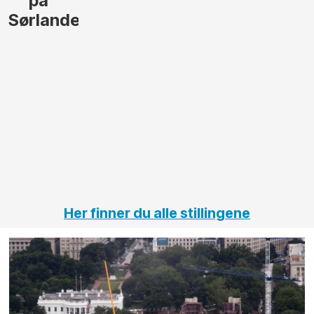
lede og
og
gjennomføre
Automas
større
til vårt
anleggsprosjekter
prosjekt
innenfor
OPS
elektro
Hålogal
på
jernbane,
vei og
tunneler
Her finner du alle stillingene