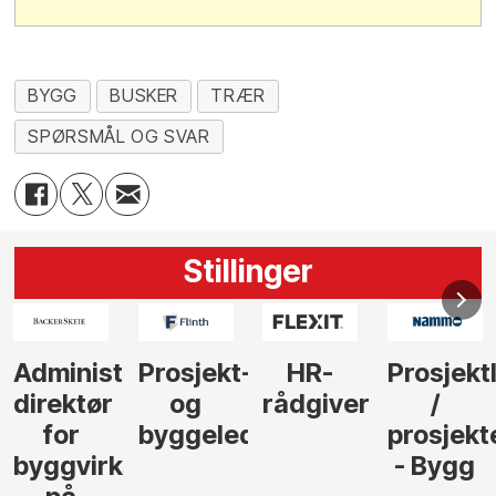
BYGG
BUSKER
TRÆR
SPØRSMÅL OG SVAR
Stillinger
-
HR-
Prosjektleder
Vi
Anlegg
rådgiver
/
behøver
søker
der
prosjekteringsleder
elektrofagfolk
Driftsle
- Bygg
til å
Elektro