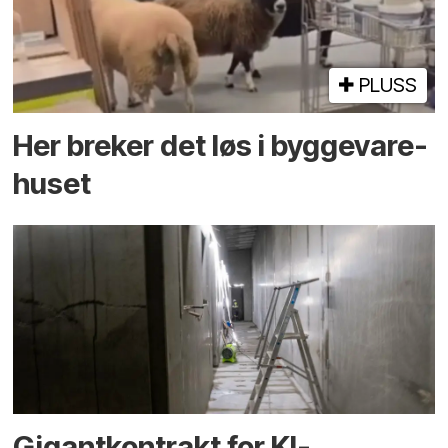
PLUSS
Her breker det løs i bygge­vare­
huset
Gigantkontrakt for KI-