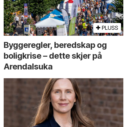
PLUSS
Bygge­regler, beredskap og
bolig­krise – dette skjer på
Arendals­uka