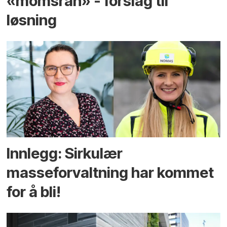
«momsran» - forslag til
løsning
Innlegg: Sirkulær
masseforvaltning har kommet
for å bli!