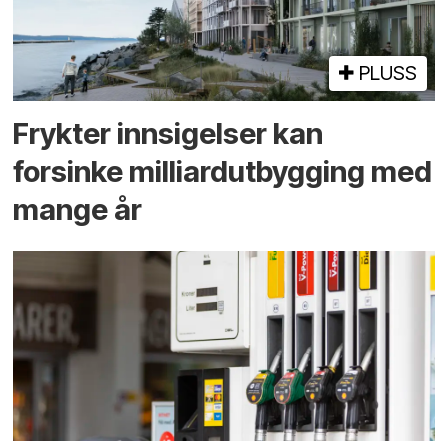
PLUSS
Frykter innsigelser kan
forsinke milliard­utbygging med
mange år