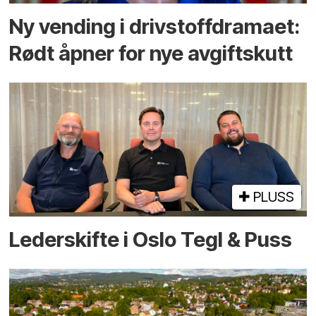
Ny vending i drivstoffdramaet:
Rødt åpner for nye avgiftskutt
PLUSS
Lederskifte i Oslo Tegl & Puss