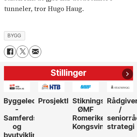
tunneler, tror Hugo Haug.
BYGG
Stillinger
der
Prosjektleder
Stikningsingeniør
Rådgiver
Anleggs
ØMF
/
til
sel
Romerike
seniorrådgiver
hotellpr
Kongsvinger
strategi
i Gulen
ng,