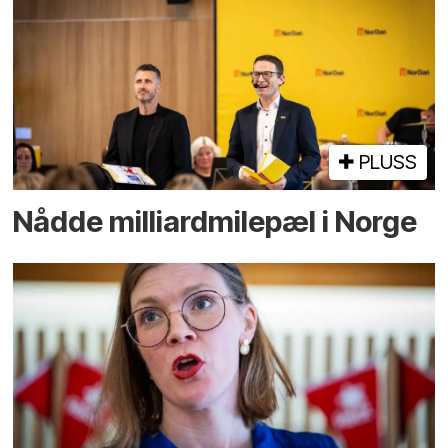
PLUSS
Nådde milliard­­milepæl i Norge