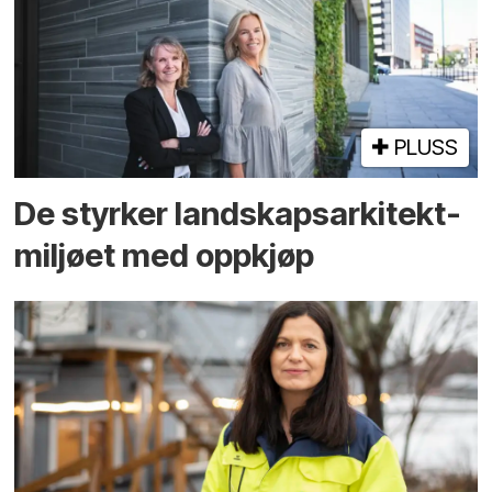
PLUSS
De styrker landskaps­arkitekt­
miljøet med oppkjøp