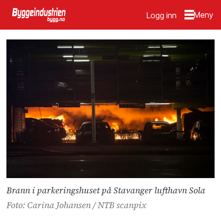
Logg inn
Brann i parkeringshuset på Stavanger lufthavn Sola
Foto: Carina Johansen / NTB scanpix