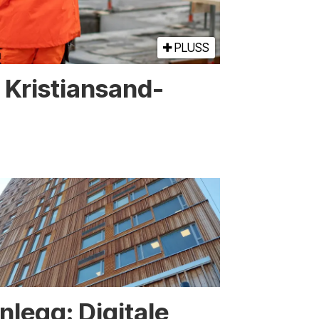
PLUSS
or Kristiansand-
nnlegg: Digitale