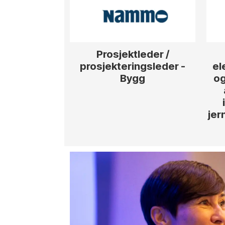
Prosjektleder /
prosjekteringsleder -
el
Bygg
og
jer