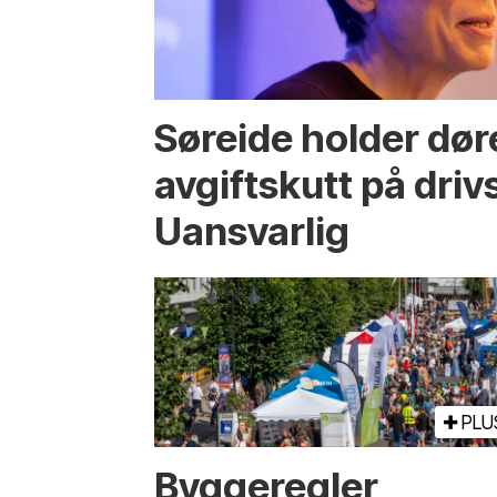
Søreide holder dør
avgiftskutt på drivs
Uansvarlig
PLU
Bygge­regler,