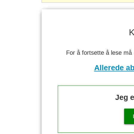
K
For å fortsette å lese må
Allerede a
Jeg e