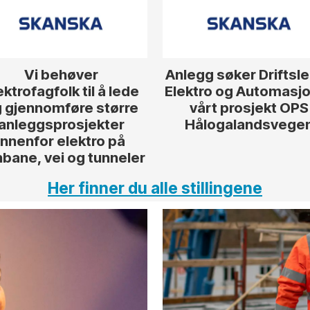
Vi behøver
Anlegg søker Driftsl
ektrofagfolk til å lede
Elektro og Automasjon
 gjennomføre større
vårt prosjekt OPS
anleggsprosjekter
Hålogalandsvege
innenfor elektro på
nbane, vei og tunneler
Her finner du alle stillingene