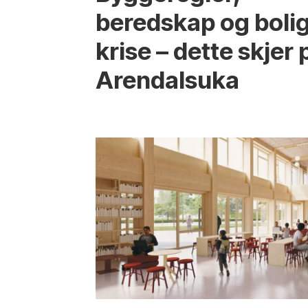
beredskap og boli
krise – dette skjer 
Arendals­uka