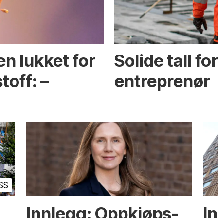
en lukket for
Solide tall f
toff: –
entreprenør
SS
Innlegg: Oppkjøps­
I