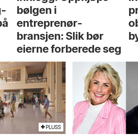
g­
bølgen i
p
på
entreprenør­
ob
bransjen: Slik bør
b
eierne forberede seg
PLUSS