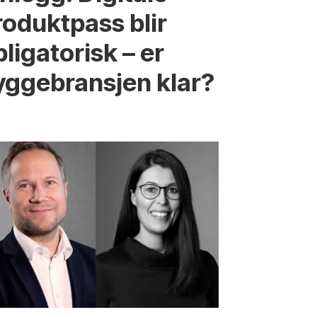
roduktpass blir
ligatorisk – er
yggebransjen klar?