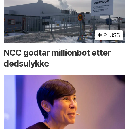
PLUSS
NCC godtar millionbot etter
dødsulykke