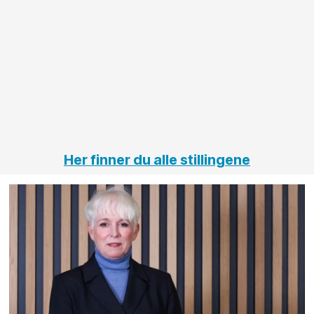
anleggsprosjekter
prosjekt
innenfor
OPS
elektro
Hålogal
på
jernbane,
vei og
tunneler
Her finner du alle stillingene