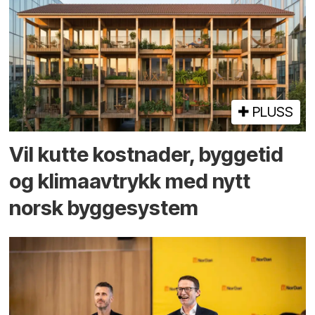
PLUSS
Vil kutte kostnader, byggetid
og klima­avtrykk med nytt
norsk bygge­system