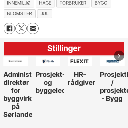
INNEMILJØ
HAGE
FORBRUKER
BYGG
BLOMSTER
JUL
Stillinger
-
HR-
Prosjektleder
Vi
Anlegg
rådgiver
/
behøver
søker
der
prosjekteringsleder
elektrofagfolk
Driftsle
- Bygg
til å
Elektro
lede og
og
gjennomføre
Automas
større
til vårt