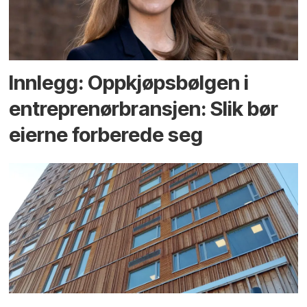
Innlegg: Oppkjøps­bølgen i
entreprenør­bransjen: Slik bør
eierne forberede seg