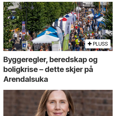
PLUSS
Bygge­regler, beredskap og
bolig­krise – dette skjer på
Arendals­uka