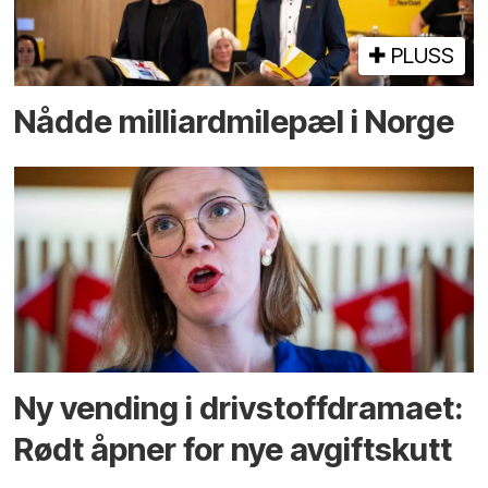
PLUSS
Nådde milliard­­milepæl i Norge
Ny vending i drivstoffdramaet:
Rødt åpner for nye avgiftskutt