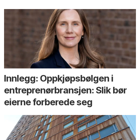
Innlegg: Oppkjøps­bølgen i
entreprenør­bransjen: Slik bør
eierne forberede seg