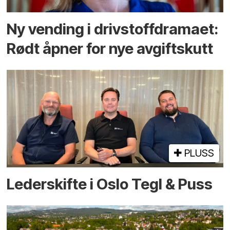
Ny vending i drivstoffdramaet:
Rødt åpner for nye avgiftskutt
PLUSS
Lederskifte i Oslo Tegl & Puss