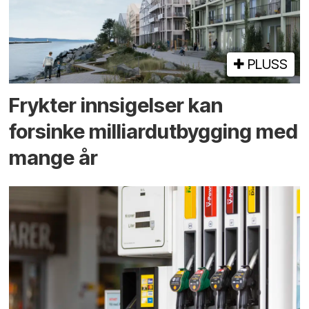
PLUSS
Frykter innsigelser kan
forsinke milliard­utbygging med
mange år