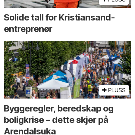
Solide tall for Kristiansand-
entreprenør
PLUSS
Bygge­regler, beredskap og
bolig­krise – dette skjer på
Arendals­uka