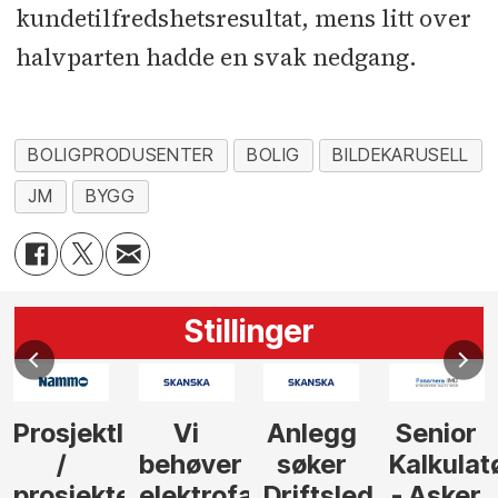
kundetilfredshetsresultat, mens litt over
halvparten hadde en svak nedgang.
BOLIGPRODUSENTER
BOLIG
BILDEKARUSELL
JM
BYGG
Stillinger
Prosjektleder
Vi
Anlegg
Senior
/
behøver
søker
Kalkulat
prosjekteringsleder
elektrofagfolk
Driftsleder
- Asker