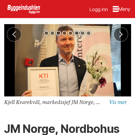
Logg inn
Kjell Kvarekvål, markedssjef JM Norge, kunne hente hjem førsteprisen for de mest fornøyde boligkjøperne i prosjektmarkedet. Foto: Svanhild Blakstad
JM Norge, Nordbohus