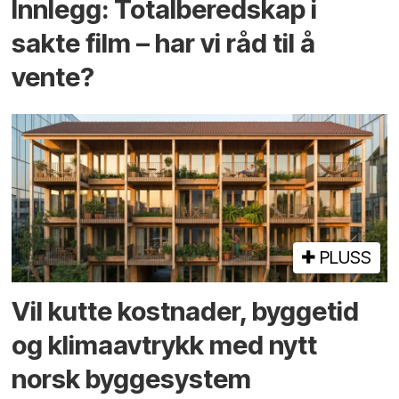
Innlegg: Totalberedskap i
sakte film – har vi råd til å
vente?
PLUSS
Vil kutte kostnader, byggetid
og klima­avtrykk med nytt
norsk bygge­system