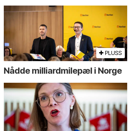
PLUSS
Nådde milliard­­milepæl i Norge