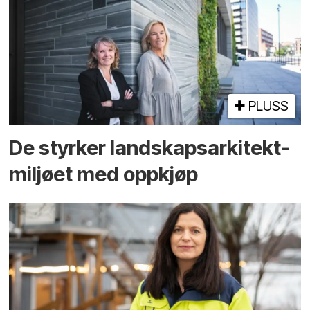
PLUSS
De styrker landskaps­arkitekt­
miljøet med oppkjøp