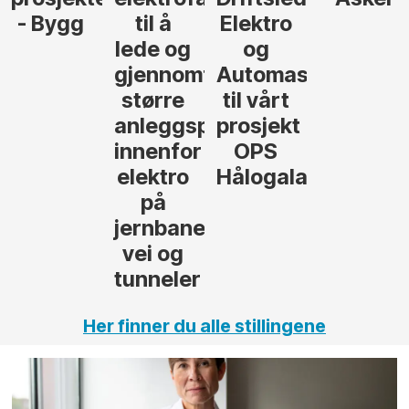
- Bygg
til å
Elektro
lede og
og
gjennomføre
Automasjon
større
til vårt
anleggsprosjekter
prosjekt
innenfor
OPS
elektro
Hålogalandsvege
på
jernbane,
vei og
tunneler
Her finner du alle stillingene