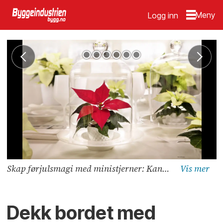
Logg inn
Skap førjulsmagi med ministjerner: Kanskje julestjernen i glassklokken er forhekset?
Dekk bordet med