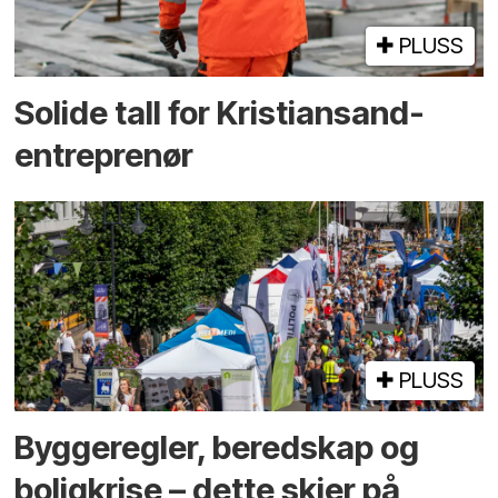
PLUSS
Solide tall for Kristiansand-
entreprenør
PLUSS
Bygge­regler, beredskap og
bolig­krise – dette skjer på