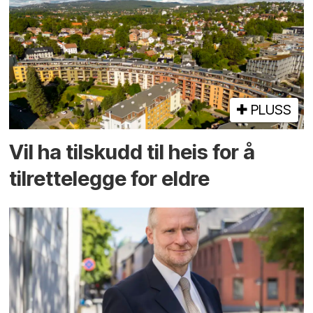
PLUSS
Vil ha tilskudd til heis for å
tilrettelegge for eldre