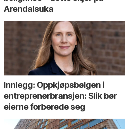
Arendals­uka
Innlegg: Oppkjøps­bølgen i
entreprenør­bransjen: Slik bør
eierne forberede seg