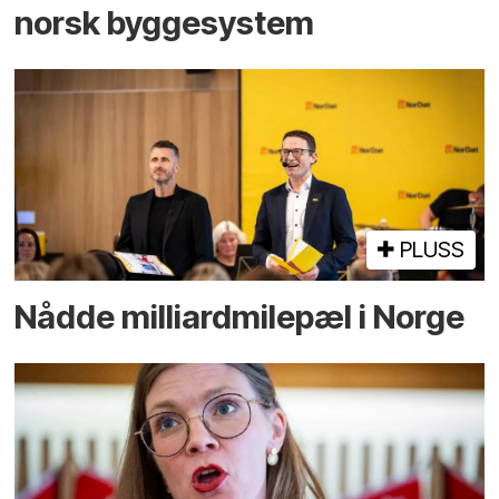
norsk bygge­system
PLUSS
Nådde milliard­­milepæl i Norge