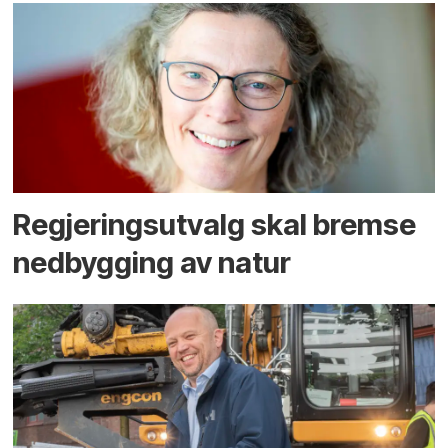
Regjerings­utvalg skal bremse
ned­bygging av natur