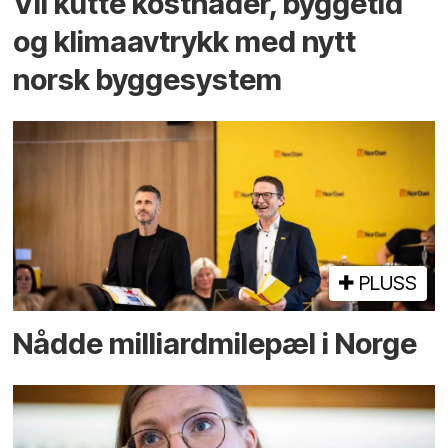
Vil kutte kostnader, byggetid
og klima­avtrykk med nytt
norsk bygge­system
PLUSS
Nådde milliard­­milepæl i Norge