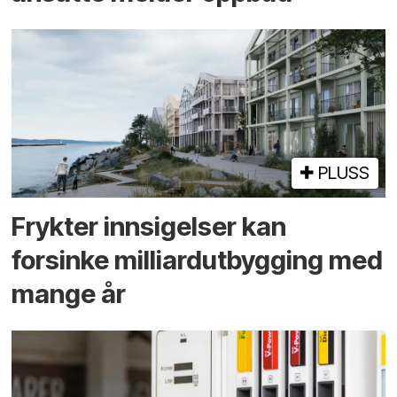
PLUSS
Frykter innsigelser kan
forsinke milliard­utbygging med
mange år