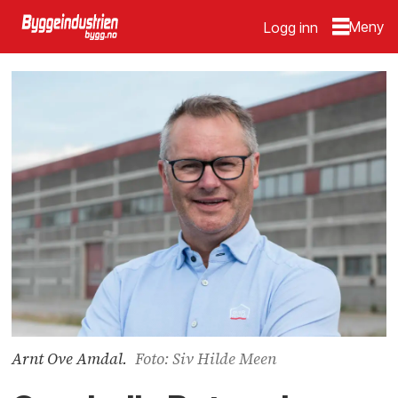
Logg inn
Arnt Ove Amdal.
Foto: Siv Hilde Meen