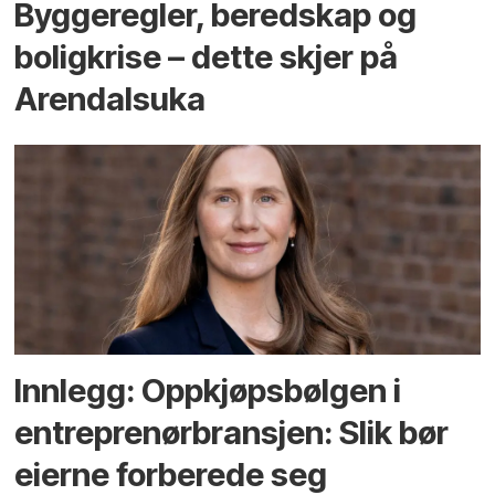
Bygge­regler, beredskap og
bolig­krise – dette skjer på
Arendals­uka
Innlegg: Oppkjøps­bølgen i
entreprenør­bransjen: Slik bør
eierne forberede seg