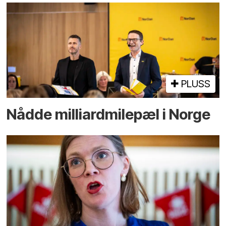
PLUSS
Nådde milliard­­milepæl i Norge