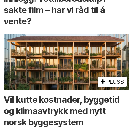
sakte film – har vi råd til å
vente?
PLUSS
Vil kutte kostnader, byggetid
og klima­avtrykk med nytt
norsk bygge­system