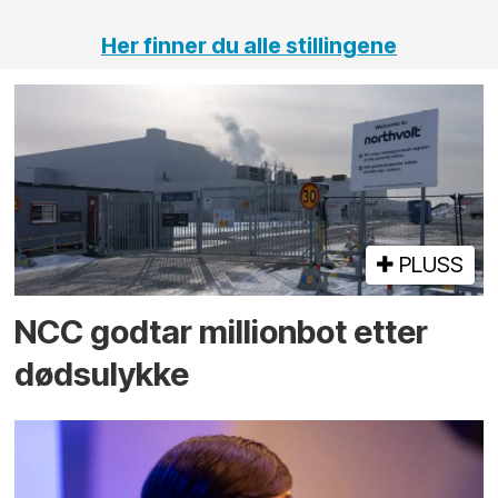
Her finner du alle stillingene
PLUSS
NCC godtar millionbot etter
dødsulykke