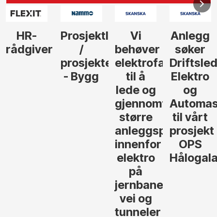
Prosjektleder
Vi
Anlegg
Senior
/
behøver
søker
Kalkulat
prosjekteringsleder
elektrofagfolk
Driftsleder
- Asker
- Bygg
til å
Elektro
lede og
og
gjennomføre
Automasjon
større
til vårt
anleggsprosjekter
prosjekt
innenfor
OPS
elektro
Hålogalandsvege
på
jernbane,
vei og
tunneler