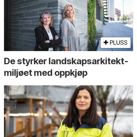
PLUSS
De styrker landskaps­arkitekt­
miljøet med oppkjøp