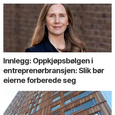
Innlegg: Oppkjøps­bølgen i
entreprenør­bransjen: Slik bør
eierne forberede seg