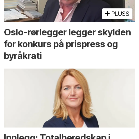
PLUSS
Oslo-rørlegger legger skylden
for konkurs på prispress og
byråkrati
Innlegg: Totalberedskap i