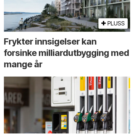
PLUSS
Frykter innsigelser kan
forsinke milliard­utbygging med
mange år