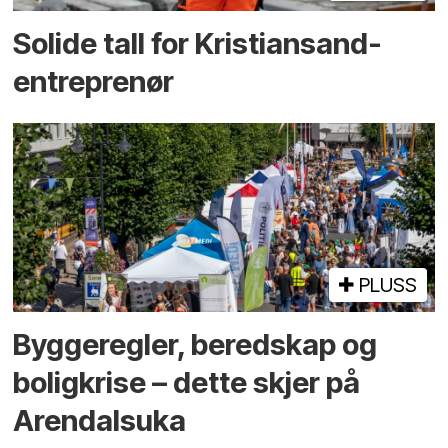
Solide tall for Kristiansand-
entreprenør
PLUSS
Bygge­regler, beredskap og
bolig­krise – dette skjer på
Arendals­uka