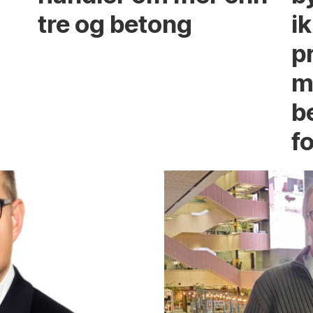
tre og betong
ik
p
m
b
fo