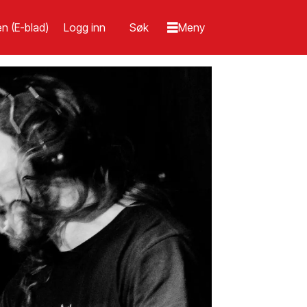
n (E-blad)
Logg inn