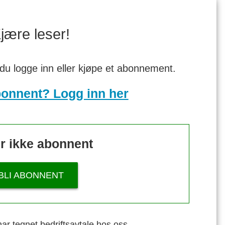
jære leser!
 du logge inn eller kjøpe et abonnement.
bonnent? Logg inn her
r ikke abonnent
BLI ABONNENT
ar tegnet bedriftsavtale hos oss.