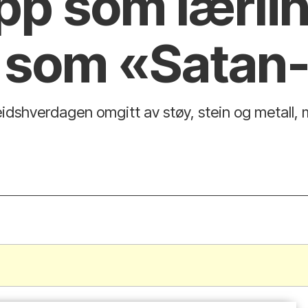
pp som lærlin
t som «Satan
eidshverdagen omgitt av støy, stein og metall,
.