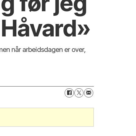
g før jeg
-Håvard»
 men når arbeidsdagen er over,