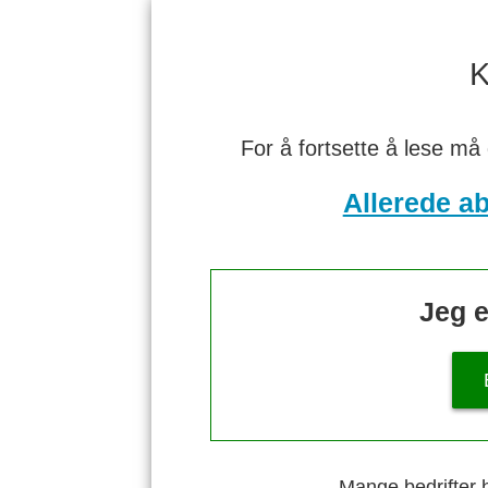
K
For å fortsette å lese må
Allerede a
Jeg e
Mange bedrifter h