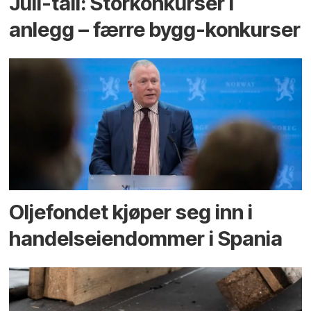
Juli-tall: Storkonkurser i
anlegg – færre bygg-konkurser
Oljefondet kjøper seg inn i
handels­eiendommer i Spania