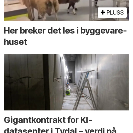
PLUSS
Her breker det løs i bygge­vare­
huset
Gigantkontrakt for KI-
datasenter i Tydal – verdi på