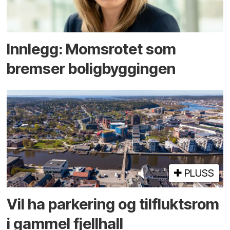
Innlegg: Moms­rotet som
bremser bolig­byggingen
PLUSS
Vil ha parkering og tilflukts­rom
i gammel fjellhall