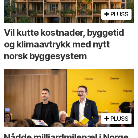
PLUSS
Vil kutte kostnader, byggetid
og klima­avtrykk med nytt
norsk bygge­system
PLUSS
Nådde milliard­­milepæl i Norge