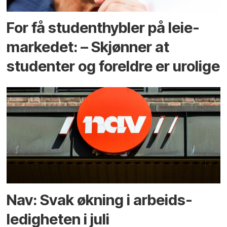
For få student­hybler på leie­
markedet: – Skjønner at
studenter og foreldre er urolige
Nav: Svak økning i arbeids­
ledigheten i juli