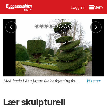
Logg inn
Med basis i den japanske beskjæringskunsten Niwaki kan trær og busker forvandles til skulpturelle kunstverk. (Foto: Jake Hobson)
Lær skulpturell