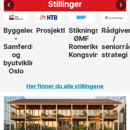
Stillinger
Byggeleder
Prosjektleder
Stikningsingeniør
Rådgive
-
ØMF
/
Samferdsel
Romerike
seniorrå
og
Kongsvinger
strategi
byutvikling,
Oslo
Her finner du alle stillingene