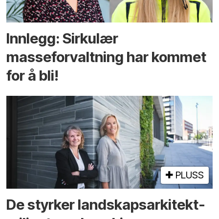
Innlegg: Sirkulær
masseforvaltning har kommet
for å bli!
PLUSS
De styrker landskaps­arkitekt­