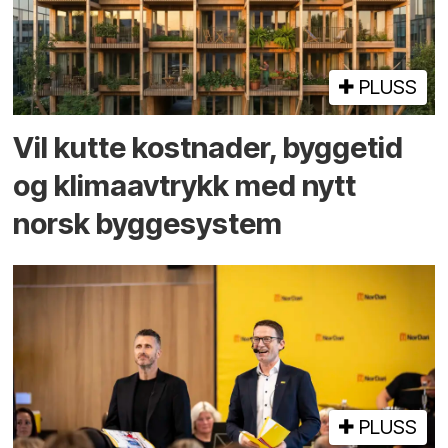
PLUSS
Vil kutte kostnader, byggetid
og klima­avtrykk med nytt
norsk bygge­system
PLUSS