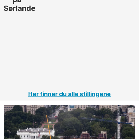
gjennomføre
Automas
større
til vårt
anleggsprosjekter
prosjekt
innenfor
OPS
elektro
Hålogal
på
jernbane,
vei og
tunneler
Her finner du alle stillingene