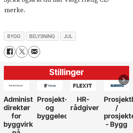
merke.
BYGG
BELYSNING
JUL
Stillinger
-
HR-
Prosjektleder
Vi
Anlegg
rådgiver
/
behøver
søker
der
prosjekteringsleder
elektrofagfolk
Driftsle
- Bygg
til å
Elektro
lede og
og