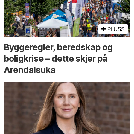
PLUSS
Bygge­regler, beredskap og
bolig­krise – dette skjer på
Arendals­uka