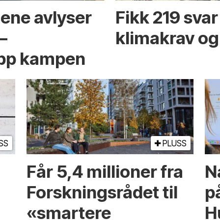
ene avlyser
Fikk 219 sva
–
klimakrav og
 opp kampen
SS
PLUSS
Får 5,4 millioner fra
N
Forskningsrådet til
p
«smartere
H