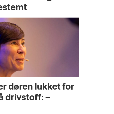
estemt
r døren lukket for
 drivstoff: –