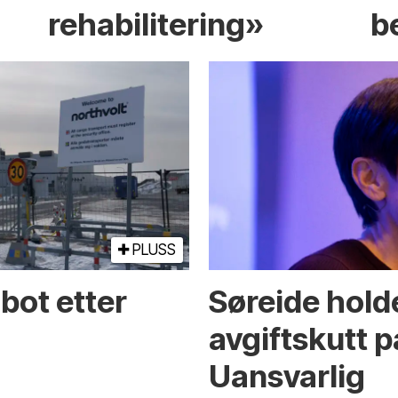
rehabilitering»
b
PLUSS
bot etter
Søreide holde
avgiftskutt på
Uansvarlig