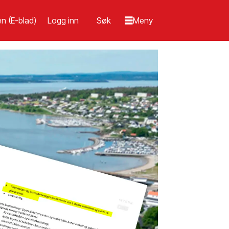
n (E-blad)
Logg inn