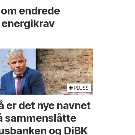
r om endrede
 energikrav
PLUSS
å er det nye navnet
å sammenslåtte
usbanken og DiBK