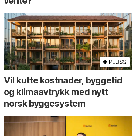
vente?
PLUSS
Vil kutte kostnader, byggetid
og klima­avtrykk med nytt
norsk bygge­system