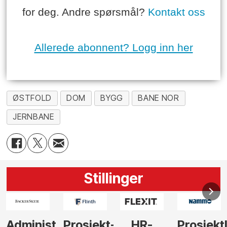
for deg. Andre spørsmål?
Kontakt oss
Allerede abonnent? Logg inn her
ØSTFOLD
DOM
BYGG
BANE NOR
JERNBANE
Stillinger
-
HR-
Prosjektleder
Vi
Anlegg