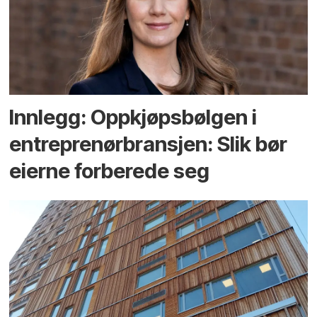
Innlegg: Oppkjøps­bølgen i
entreprenør­bransjen: Slik bør
eierne forberede seg