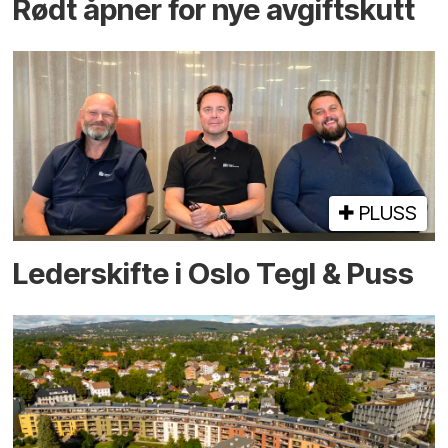
Rødt åpner for nye avgiftskutt
PLUSS
Lederskifte i Oslo Tegl & Puss