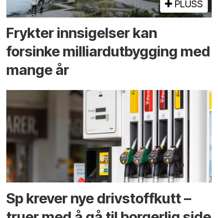
PLUSS
Frykter innsigelser kan
forsinke milliard­utbygging med
mange år
Sp krever nye drivstoffkutt –
truer med å gå til borgerlig side