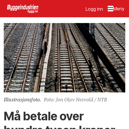
Logg inn
Illustrasjonsfoto.
Foto: Jon Olav Nesvold / NTB
Må betale over