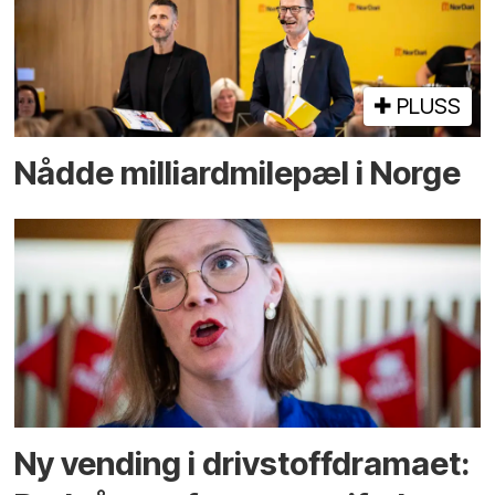
PLUSS
Nådde milliard­­milepæl i Norge
Ny vending i drivstoffdramaet: