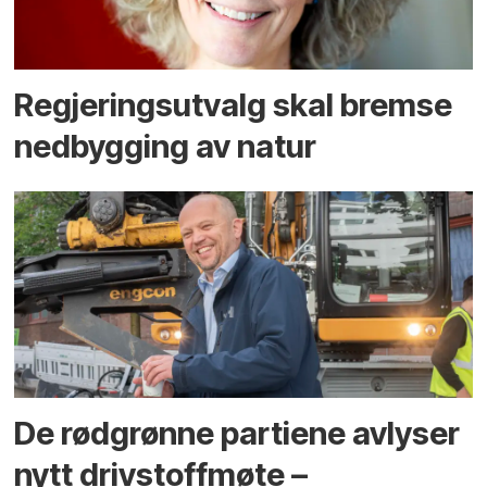
Regjerings­utvalg skal bremse
ned­bygging av natur
De rødgrønne partiene avlyser
nytt drivstoffmøte –