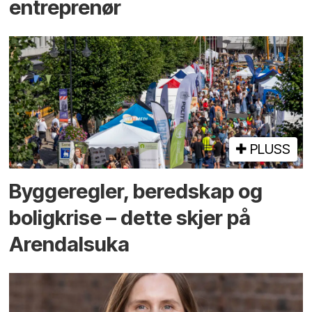
entreprenør
PLUSS
Bygge­regler, beredskap og
bolig­krise – dette skjer på
Arendals­uka