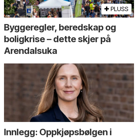
PLUSS
Bygge­regler, beredskap og
bolig­krise – dette skjer på
Arendals­uka
Innlegg: Oppkjøps­bølgen i