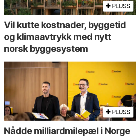
PLUSS
Vil kutte kostnader, byggetid
og klima­avtrykk med nytt
norsk bygge­system
PLUSS
Nådde milliard­­milepæl i Norge