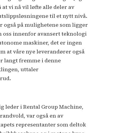
 at vi nå vil løfte alle deler av
tslippsløsningene til et nytt nivå.
er også på mulighetene som ligger
n oss innenfor avansert teknologi
utonome maskiner, det er ingen
 om at våre nye leverandører også
er langt fremme i denne
klingen, uttaler
erud.
ig leder i Rental Group Machine,
Brandvold, var også en av
kapets representanter som deltok