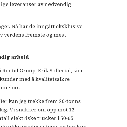
dige leveranser av nødvendig
nger. Nå har de inngått eksklusive
v verdens fremste og mest
dig arbeid
i Rental Group, Erik Sollerud, sier
lkunder med å kvalitetssikre
innehar.
 Her kan jeg trekke frem 20-tonns
 dag. Vi snakker om opp mot 12
tall elektriske trucker i 50-65
rt de ulike produsentene, og har kun