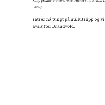
Sany produserer elektrisek trucker som Rental Gr
Group.
satser nå tungt på nullutslipp og v
avslutter Brandvold.