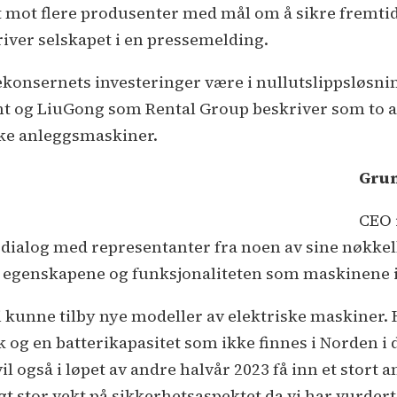
et mot flere produsenter med mål om å sikre fremti
iver selskapet i en pressemelding.
ekonsernets investeringer være i nullutslippsløsni
t og LiuGong som Rental Group beskriver som to a
ske anleggsmaskiner.
Grun
CEO 
tt dialog med representanter fra noen av sine nøkke
de egenskapene og funksjonaliteten som maskinene 
i kunne tilby nye modeller av elektriske maskiner.
 og en batterikapasitet som ikke finnes i Norden i
l også i løpet av andre halvår 2023 få inn et stort an
agt stor vekt på sikkerhetsaspektet da vi har vurde