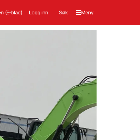
n (E-blad)
Logg inn