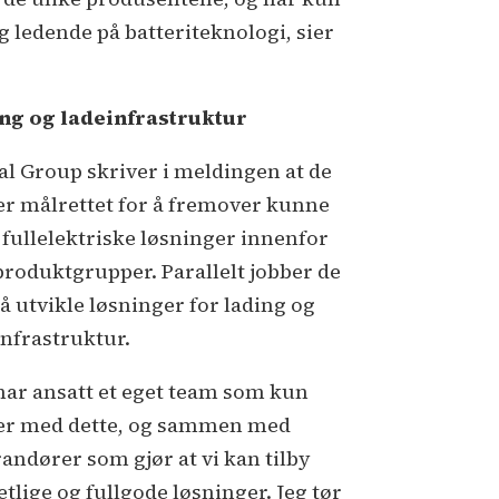
 ledende på batteriteknologi, sier
ng og ladeinfrastruktur
al Group skriver i meldingen at de
er målrettet for å fremover kunne
y fullelektriske løsninger innenfor
 produktgrupper. Parallelt jobber de
å utvikle løsninger for lading og
infrastruktur.
 har ansatt et eget team som kun
er med dette, og sammen med
randører som gjør at vi kan tilby
etlige og fullgode løsninger. Jeg tør