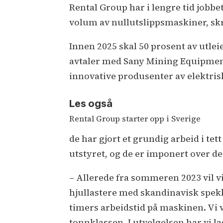
Rental Group har i lengre tid jobb
volum av nullutslippsmaskiner, skr
Innen 2025 skal 50 prosent av utlei
avtaler med Sany Mining Equipmen
innovative produsenter av elektri
Les også
Rental Group starter opp i Sverige
de har gjort et grundig arbeid i te
utstyret, og de er imponert over 
– Allerede fra sommeren 2023 vil v
hjullastere med skandinavisk spekk
timers arbeidstid på maskinen. Vi vi
tonnklassen. I utvelgelsen har vi l