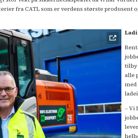
erier fra CATL som er verdens største produsent og
Ladi
Rent
jobb
tilb
alle
med 
lade
– Vi
jobb
leve
helh