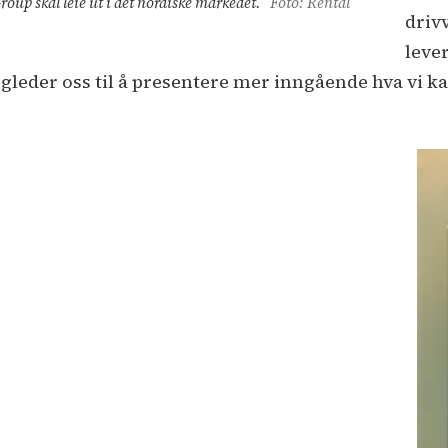
oup skal leie ut i det nordiske markedet.
Foto: Rental
driv
leve
i gleder oss til å presentere mer inngående hva vi k