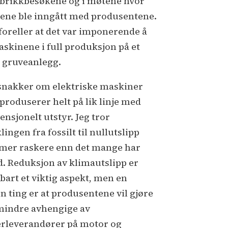
abrikkbesøkene og i møtene hvor
lene ble inngått med produsentene.
foreller at det var imponerende å
askinene i full produksjon på et
t gruveanlegg.
 snakker om elektriske maskiner
produserer helt på lik linje med
ensjonelt utstyr. Jeg tror
lingen fra fossilt til nullutslipp
er raskere enn det mange har
d. Reduksjon av klimautslipp er
bart et viktig aspekt, men en
n ting er at produsentene vil gjøre
mindre avhengige av
rleverandører på motor og