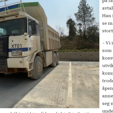
på f
avta
Han 
se m
stor
– Vi
som 
konv
utvik
komm
trod
åpen
anne
seg 
unde