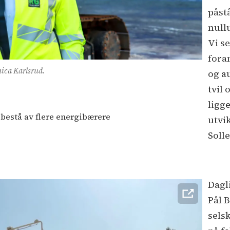
påstå
nullu
Vi s
fora
ica Karlsrud.
og a
tvil
ligg
 bestå av flere energibærere
utvi
Soll
Dagl
Pål 
sels