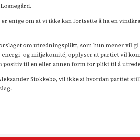
er Losnegård.
vi er enige om at vi ikke kan fortsette å ha en vind
orslaget om utredningsplikt, som hun mener vil g
s energi- og miljøkomité, opplyser at partiet vil ko
 positiv til en eller annen form for plikt til å utrede
eksander Stokkebø, vil ikke si hvordan partiet stil
slag.