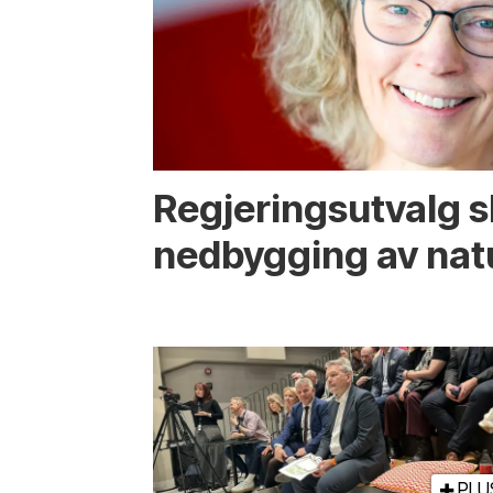
Regjerings­utvalg 
ned­bygging av nat
PLU