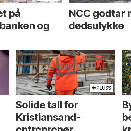
et på
NCC godtar m
banken og
dødsulykke
PLUSS
Solide tall for
B
Kristiansand-
b
entreprenør
kr