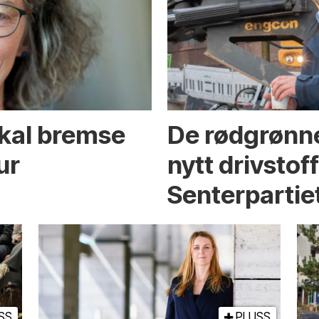
skal bremse
De rødgrønne
ur
nytt drivstof
Senterpartie
SS
PLUSS