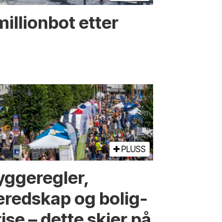
illionbot etter
PLUSS
ygge­regler,
eredskap og bolig­
ise – dette skjer på