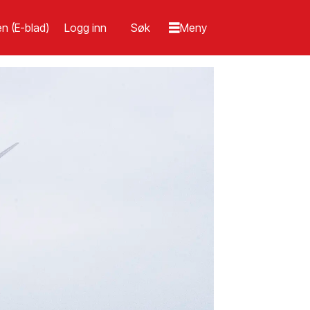
n (E-blad)
Logg inn