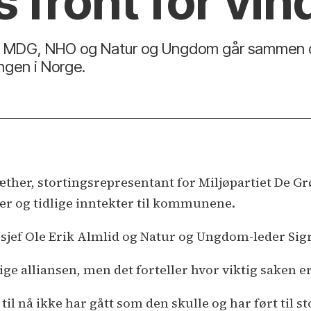
s front for vin
v MDG, NHO og Natur og Ungdom går sammen om t
ingen i Norge.
ther, stortingsrepresentant for Miljøpartiet De Grø
r og tidlige inntekter til kommunene.
-sjef Ole Erik Almlid og Natur og Ungdom-leder Sig
ge alliansen, men det forteller hvor viktig saken er
il nå ikke har gått som den skulle og har ført til s