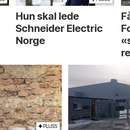
Hun skal lede
Få
Schneider Electric
F
Norge
«
r
PLUSS