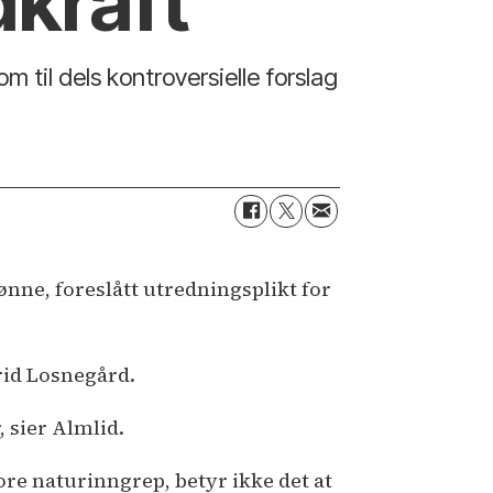
dkraft
il dels kontroversielle forslag
nne, foreslått utredningsplikt for
rid Losnegård.
, sier Almlid.
tore naturinngrep, betyr ikke det at