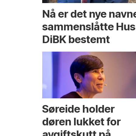
Nå er det nye navn
sammenslåtte Hus
DiBK bestemt
Søreide holder
døren lukket for
avgiftskutt på