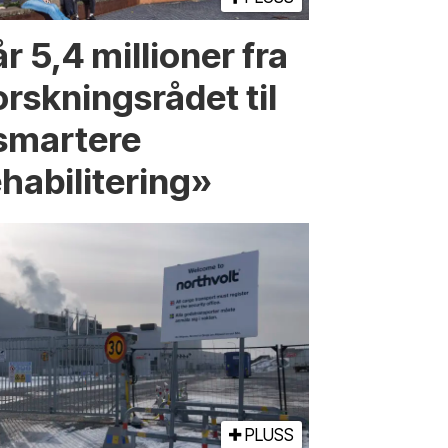
r 5,4 millioner fra
orskningsrådet til
smartere
ehabilitering»
PLUSS