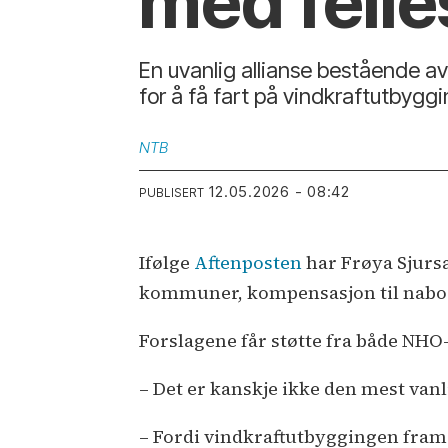
med felle
En uvanlig allianse bestående a
for å få fart på vindkraftutbygg
NTB
12.05.2026 - 08:42
PUBLISERT
Ifølge
Aftenposten
har Frøya Sjursæ
kommuner, kompensasjon til naboe
Forslagene får støtte fra både NHO
– Det er kanskje ikke den mest vanli
– Fordi vindkraftutbyggingen fram t