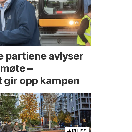
 partiene avlyser
fmøte –
t gir opp kampen
PLUSS