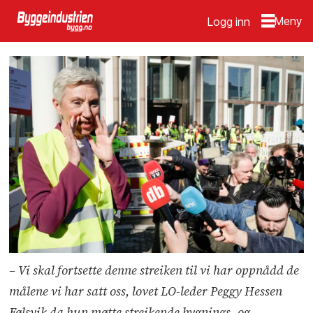
Logg inn
– Vi skal fortsette denne streiken til vi har oppnådd de
målene vi har satt oss, lovet LO-leder Peggy Hessen
Følsvik da hun møtte streikende bygnings- og