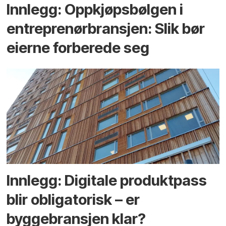
Innlegg: Oppkjøps­bølgen i
entreprenør­bransjen: Slik bør
eierne forberede seg
Innlegg: Digitale produktpass
blir obligatorisk – er
byggebransjen klar?