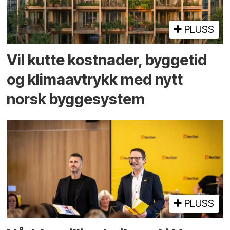
PLUSS
Vil kutte kostnader, byggetid
og klima­avtrykk med nytt
norsk bygge­system
PLUSS