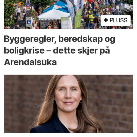
PLUSS
Bygge­regler, beredskap og
bolig­krise – dette skjer på
Arendals­uka