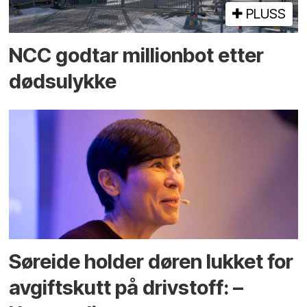
PLUSS
NCC godtar millionbot etter
dødsulykke
Søreide holder døren lukket for
avgiftskutt på drivstoff: –