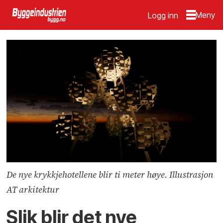
Logg inn
De nye krykkjehotellene blir ti meter høye. Illustrasjon
AT arkitektur
Slik blir det nye