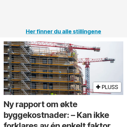
jernbane,
vei og
tunneler
Her finner du alle stillingene
PLUSS
Ny rapport om økte
byggekostnader: – Kan ikke
forklares av én enkelt faktor