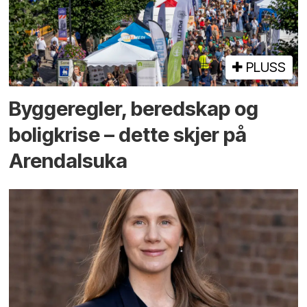
PLUSS
Bygge­regler, beredskap og
bolig­krise – dette skjer på
Arendals­uka