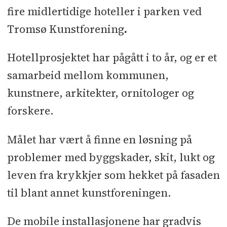
fire midlertidige hoteller i parken ved
Arten hekker primært i kolonier i
Tromsø Kunstforening
.
fjellvegger, men også på bygninger
og andre menneskeskapte
Hotellprosjektet har pågått i to år, og er et
konstruksjoner.
samarbeid mellom kommunen,
Krykkja er i sterk tilbakegang i
kunstnere, arkitekter, ornitologer og
Fastlands-Norge, men bestanden er
forskere.
regnet som stabil på Svalbard.
Målet har vært å finne en løsning på
Krykkje har størrelse og utseende
omtrent som en fiskemåke med sin
problemer med byggskader, skit, lukt og
grå overside og hvite underside,
leven fra krykkjer som hekket på fasaden
men bena er svarte og
til blant annet kunstforeningen.
vingespissene er svarte.
De mobile installasjonene har gradvis