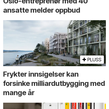
Oslo-entreprenør med 40
ansatte melder oppbud
PLUSS
Frykter innsigelser kan
forsinke milliard­utbygging med
mange år