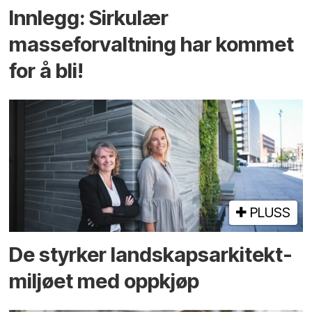
Innlegg: Sirkulær
masseforvaltning har kommet
for å bli!
PLUSS
De styrker landskaps­arkitekt­
miljøet med oppkjøp