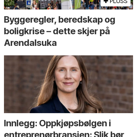
PLUSS
Bygge­regler, beredskap og
bolig­krise – dette skjer på
Arendals­uka
Innlegg: Oppkjøps­bølgen i
entreprenør­bransjen: Slik bør