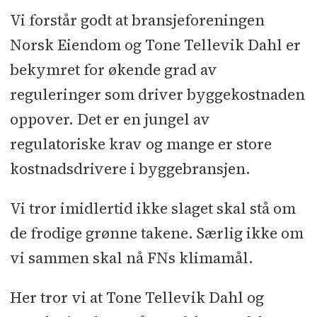
selskapet Mattak AS, som han eier og
Vi forstår godt at bransjeforeningen
driver sammen med kokk og
Norsk Eiendom og Tone Tellevik Dahl er
restauranteier Christopher Haatuft.
bekymret for økende grad av
Mattak bygger komplette grønne tak
reguleringer som driver byggekostnaden
med spesialutviklede løsninger for
oppover. Det er en jungel av
matplanter og biologisk mangfold.
regulatoriske krav og mange er store
kostnadsdrivere i byggebransjen.
Vi tror imidlertid ikke slaget skal stå om
de frodige grønne takene. Særlig ikke om
vi sammen skal nå FNs klimamål.
Her tror vi at Tone Tellevik Dahl og