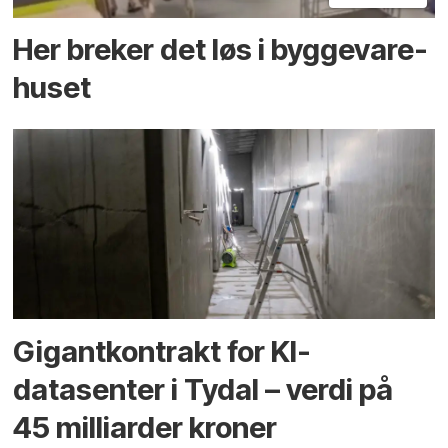
Her breker det løs i bygge­vare­
huset
Gigantkontrakt for KI-
datasenter i Tydal – verdi på
45 milliarder kroner