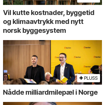
Vil kutte kostnader, byggetid
og klima­avtrykk med nytt
norsk bygge­system
PLUSS
Nådde milliard­­milepæl i Norge