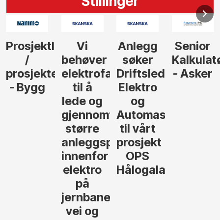
Stillinger
Anlegg
Senior
Senior
Prosjekt
søker
Kalkulatør
Tilbudsleder
r
agfolk
Driftsleder
- Asker
Anlegg
Elektro
- Oslo
og
føre
Automasjon
til vårt
rosjekter
prosjekt
OPS
Hålogalandsvegen
,