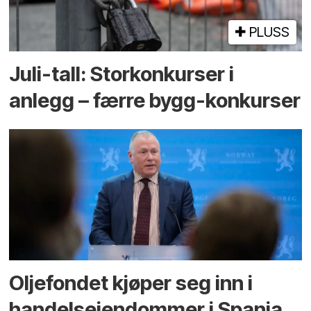
PLUSS
Juli-tall: Storkonkurser i
anlegg – færre bygg-konkurser
Oljefondet kjøper seg inn i
handels­eiendommer i Spania