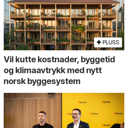
PLUSS
Vil kutte kostnader, byggetid
og klima­avtrykk med nytt
norsk bygge­system