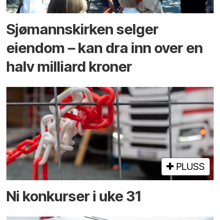
Sjømannskirken selger
eiendom – kan dra inn over en
halv milliard kroner
PLUSS
Ni konkurser i uke 31