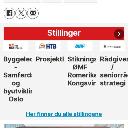
Stillinger
der
Prosjektleder
Stikningsingeniør
Rådgiver
Anleggs
ØMF
/
til
sel
Romerike
seniorrådgiver
hotellpr
Kongsvinger
strategi
i Gulen
ng,
Her finner du alle stillingene