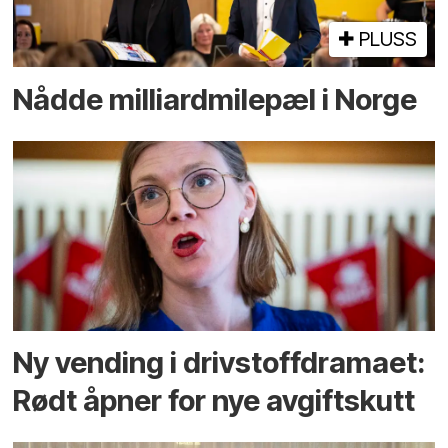
PLUSS
Nådde milliard­­milepæl i Norge
Ny vending i drivstoffdramaet:
Rødt åpner for nye avgiftskutt