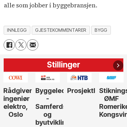
alle som jobber i byggebransjen.
INNLEGG
GJESTEKOMMENTARER
BYGG
Stillinger
nde
Byggeleder
Prosjektleder
Stikningsingeniør
Rådgive
-
ØMF
/
Samferdsel
Romerike
seniorrå
og
Kongsvinger
strategi
byutvikling,