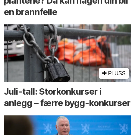
plantene? Da kan hagen din bli
en brannfelle
PLUSS
Juli-tall: Storkonkurser i
anlegg – færre bygg-konkurser