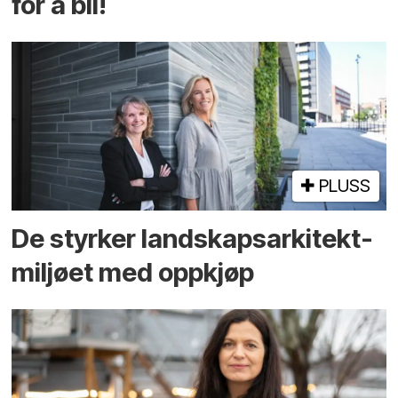
for å bli!
PLUSS
De styrker landskaps­arkitekt­
miljøet med oppkjøp