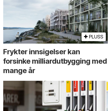
PLUSS
Frykter innsigelser kan
forsinke milliard­utbygging med
mange år