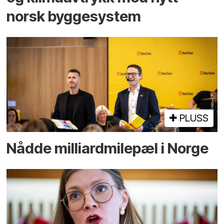
norsk bygge­system
PLUSS
Nådde milliard­­milepæl i Norge