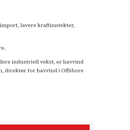
mport, lavere kraftinntekter,
re.
dere industriell vekst, er havvind
, direktør for havvind i Offshore