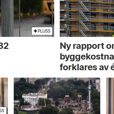
PLUSS
 32
Ny rapport o
byggekostnad
forklares av 
SS