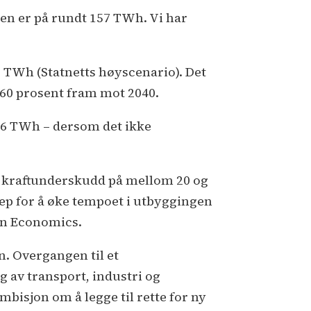
en er på rundt 157 TWh. Vi har
5 TWh (Statnetts høyscenario). Det
l 60 prosent fram mot 2040.
76 TWh – dersom det ikke
et kraftunderskudd på mellom 20 og
rep for å øke tempoet i utbyggingen
on Economics.
n. Overgangen til et
 av transport, industri og
bisjon om å legge til rette for ny