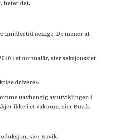
 heter det.
r imidlertid uenige. De mener at
040 i et normalår, sier seksjonssjef
ktige drivere».
l komme uavhengig av utviklingen i
er ikke i et vakuum, sier Buvik.
roduksjon, sier Buvik.