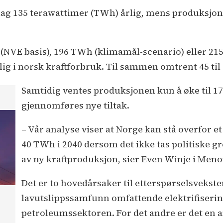
 lag 135 terawattimer (TWh) årlig, mens produksjon
h (NVE basis), 196 TWh (klimamål-scenario) eller 21
rlig i norsk kraftforbruk. Til sammen omtrent 45 ti
Samtidig ventes produksjonen kun å øke til 1
gjennomføres nye tiltak.
– Vår analyse viser at Norge kan stå overfor 
40 TWh i 2040 dersom det ikke tas politiske g
av ny kraftproduksjon, sier Even Winje i Men
Det er to hovedårsaker til etterspørselsvekste
lavutslippssamfunn omfattende elektrifisering
petroleumssektoren. For det andre er det en am