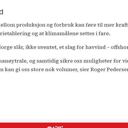
nd
llom produksjon og forbruk kan føre til mer krafti
ietablering og at klimamålene settes i fare.
rge slår, ikke uventet, et slag for havvind – offsho
manøytrale, og samtidig sikre oss muligheter for vi
m kan gi oss store nok volumer, sier Roger Pedersen