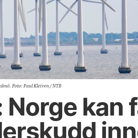
lmö. Foto: Paul Kleiven / NTB
 Norge kan f
derskudd in