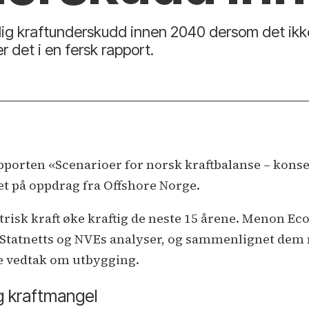
lig kraftunderskudd innen 2040 dersom det ikk
r det i en fersk rapport.
porten «Scenarioer for norsk kraftbalanse – konse
et på oppdrag fra Offshore Norge.
ktrisk kraft øke kraftig de neste 15 årene. Menon E
å Statnetts og NVEs analyser, og sammenlignet dem
ye vedtak om utbygging.
g kraftmangel