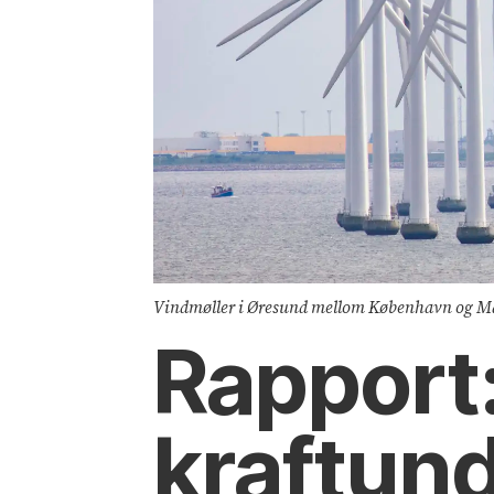
Vindmøller i Øresund mellom København og Ma
Rapport:
kraftun