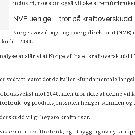
industri, noe som også vil øke strømforbruket,
NVE uenige – tror på kraftoverskudd
Norges vassdrags- og energidirektorat (NVE) e
skudd i 2040.
alyse anslår vi at Norge vil ha et kraftoverskudd i 2
 er vedtatt, samt det de kaller «fundamentale langsi
 forbruksvekst mot 2040, men tror ikke at denne vi
 forbruk- og produksjonssiden henger sammen og skj
nderskudd vil gi høyere kraftpriser.
ksisterende kraftforbruk, og utbygging av ny kraftp