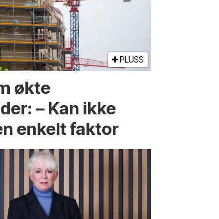
PLUSS
m økte
er: – Kan ikke
én enkelt faktor