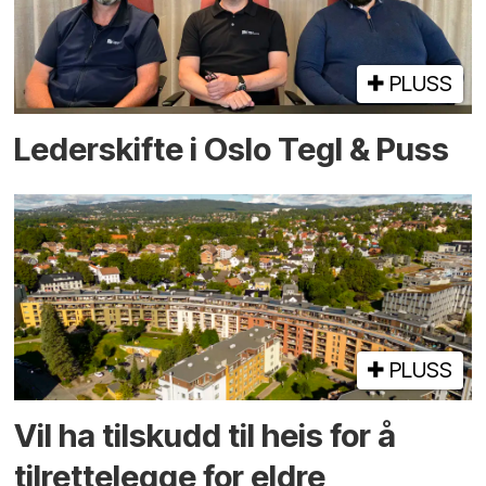
PLUSS
Lederskifte i Oslo Tegl & Puss
PLUSS
Vil ha tilskudd til heis for å
tilrettelegge for eldre