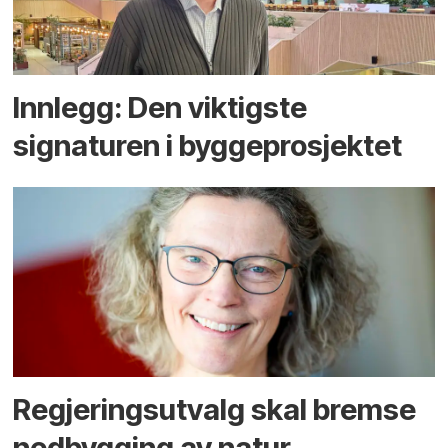
Innlegg: Den viktigste
signaturen i bygge­­prosjektet
Regjerings­utvalg skal bremse
ned­bygging av natur