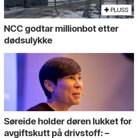
PLUSS
NCC godtar millionbot etter
dødsulykke
Søreide holder døren lukket for
avgiftskutt på drivstoff: –