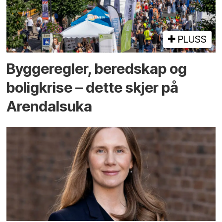
PLUSS
Bygge­regler, beredskap og
bolig­krise – dette skjer på
Arendals­uka