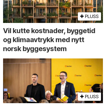
PLUSS
Vil kutte kostnader, byggetid
og klima­avtrykk med nytt
norsk bygge­system
PLUSS