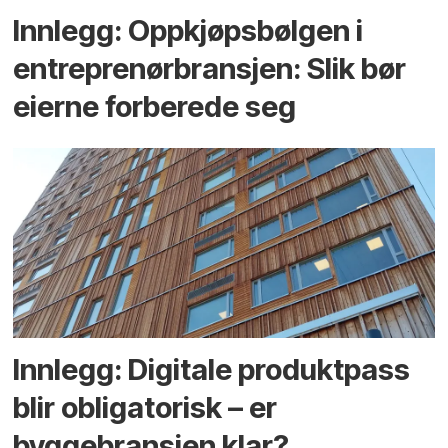
Innlegg: Oppkjøps­bølgen i
entreprenør­bransjen: Slik bør
eierne forberede seg
Innlegg: Digitale produktpass
blir obligatorisk – er
byggebransjen klar?