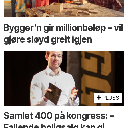
Bygger’n gir millionbeløp – vil
gjøre sløyd greit igjen
PLUSS
Samlet 400 på kongress: –
Fallende boligsalg kan gi