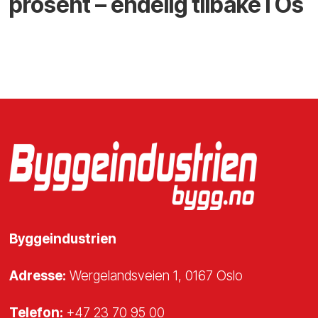
prosent – endelig tilbake i Os
Byggeindustrien
Adresse:
Wergelandsveien 1, 0167 Oslo
Telefon:
+47 23 70 95 00