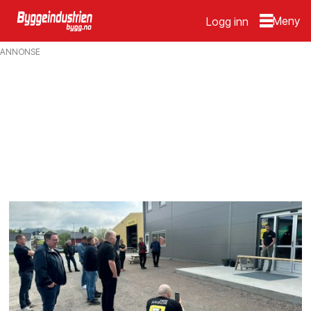
Logg inn
Emne:
ANNONSE
byggern