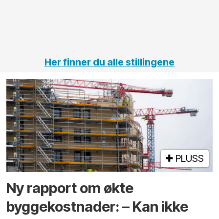
jernbane,
vei og
tunneler
Her finner du alle stillingene
PLUSS
Ny rapport om økte
byggekostnader: – Kan ikke