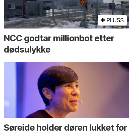
PLUSS
NCC godtar millionbot etter
dødsulykke
Søreide holder døren lukket for