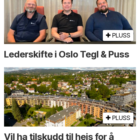
PLUSS
Lederskifte i Oslo Tegl & Puss
PLUSS
Vil ha tilskudd til heis for å