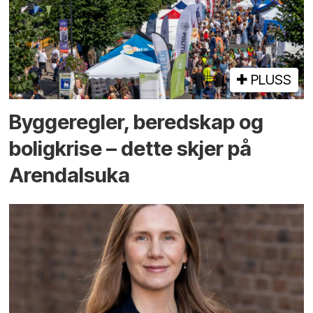
PLUSS
Bygge­regler, beredskap og
bolig­krise – dette skjer på
Arendals­uka