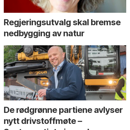
Regjerings­utvalg skal bremse
ned­bygging av natur
De rødgrønne partiene avlyser
nytt drivstoffmøte –