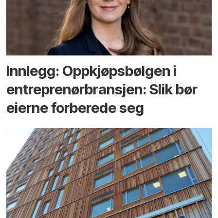
Innlegg: Oppkjøps­bølgen i
entreprenør­bransjen: Slik bør
eierne forberede seg