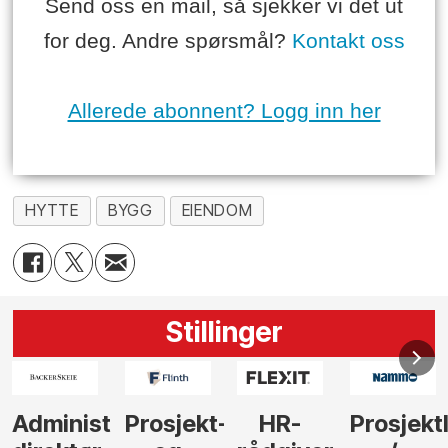
Send oss en mail, så sjekker vi det ut
for deg. Andre spørsmål?
Kontakt oss
Allerede abonnent? Logg inn her
HYTTE
BYGG
EIENDOM
Stillinger
-
HR-
Prosjektleder
Vi
Anlegg