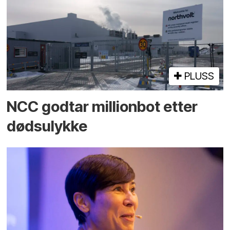
PLUSS
NCC godtar millionbot etter
dødsulykke