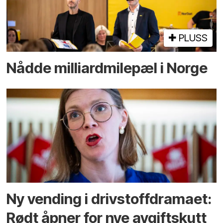
PLUSS
Nådde milliard­­milepæl i Norge
Ny vending i drivstoffdramaet:
Rødt åpner for nye avgiftskutt