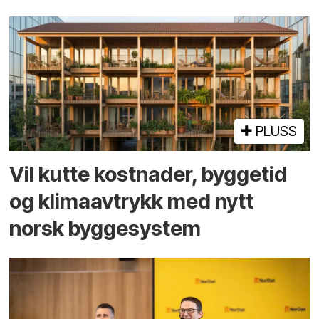
PLUSS
Vil kutte kostnader, byggetid
og klima­avtrykk med nytt
norsk bygge­system