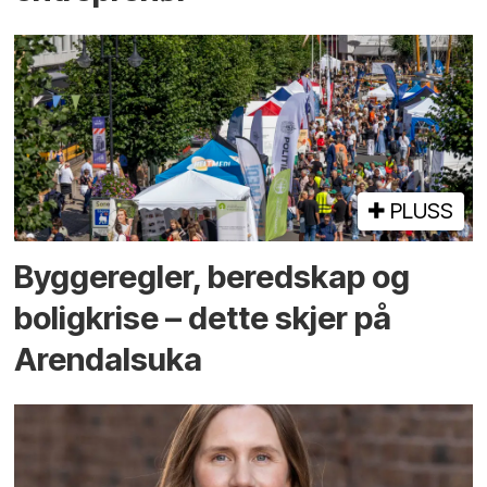
PLUSS
Bygge­regler, beredskap og
bolig­krise – dette skjer på
Arendals­uka