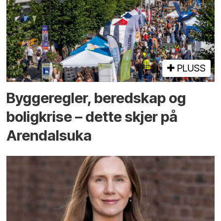
PLUSS
Bygge­regler, beredskap og
bolig­krise – dette skjer på
Arendals­uka