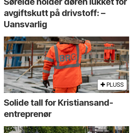
Søreide holder døren lukket for
avgiftskutt på drivstoff: –
Uansvarlig
PLUSS
Solide tall for Kristiansand-
entreprenør