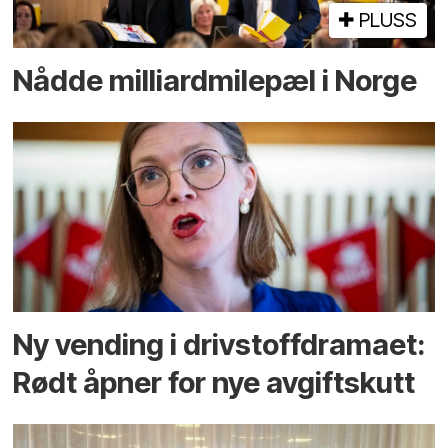
PLUSS
Nådde milliard­­milepæl i Norge
Ny vending i drivstoffdramaet:
Rødt åpner for nye avgiftskutt