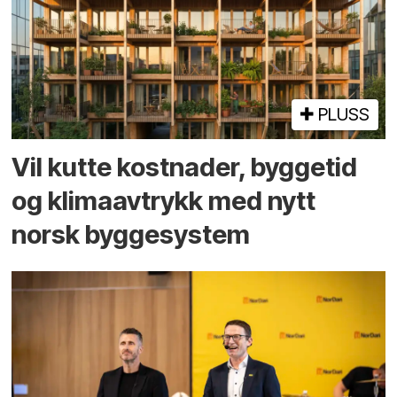
PLUSS
Vil kutte kostnader, byggetid
og klima­avtrykk med nytt
norsk bygge­system