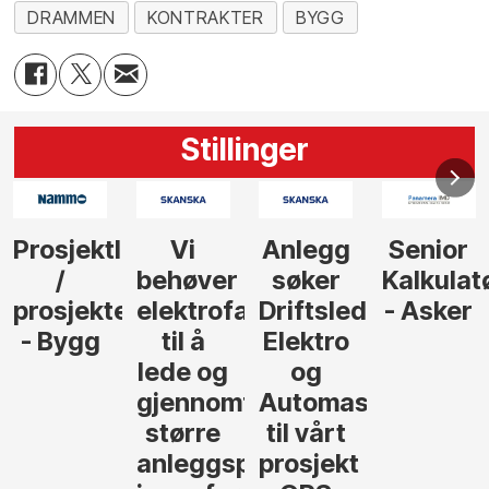
DRAMMEN
KONTRAKTER
BYGG
Stillinger
Anlegg
Senior
Senior
Prosjekt
søker
Kalkulatør
Tilbudsleder
r
agfolk
Driftsleder
- Asker
Anlegg
Elektro
- Oslo
og
føre
Automasjon
til vårt
rosjekter
prosjekt