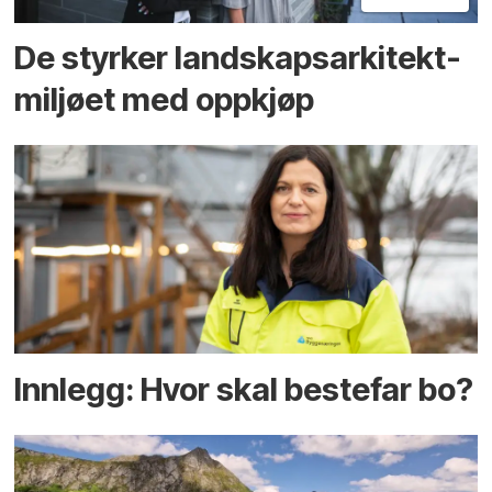
De styrker landskaps­arkitekt­
miljøet med oppkjøp
Innlegg: Hvor skal bestefar bo?