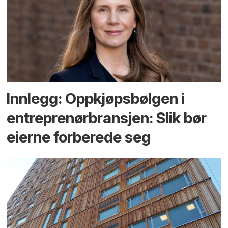
Innlegg: Oppkjøps­bølgen i
entreprenør­bransjen: Slik bør
eierne forberede seg