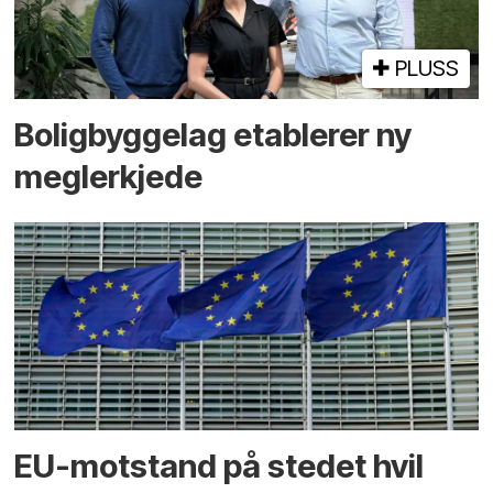
PLUSS
Boligbyggelag etablerer ny
megler­kjede
EU-motstand på stedet hvil