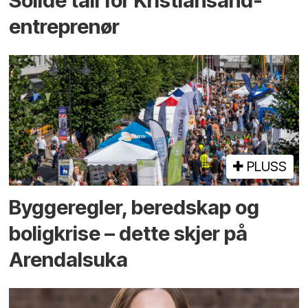
Solide tall for Kristiansand-
entreprenør
PLUSS
Bygge­regler, beredskap og
bolig­krise – dette skjer på
Arendals­uka