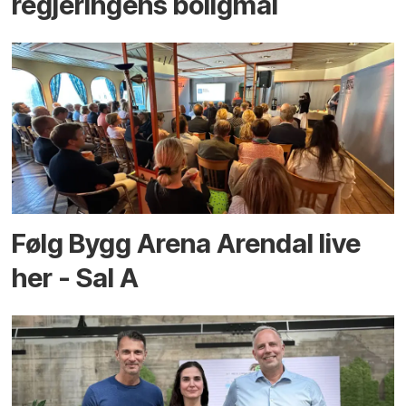
regjeringens boligmål
Følg Bygg Arena Arendal live
her - Sal A