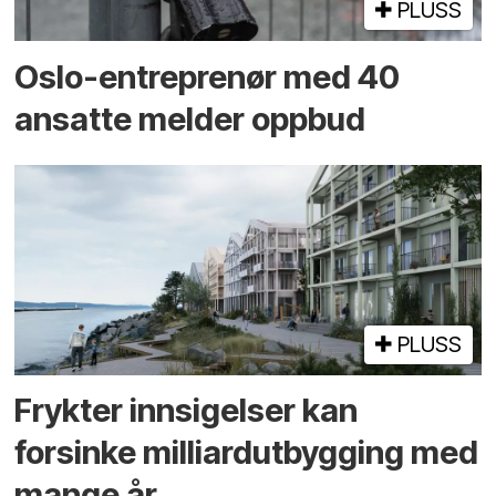
PLUSS
Oslo-entreprenør med 40
ansatte melder oppbud
PLUSS
Frykter innsigelser kan
forsinke milliard­utbygging med
mange år