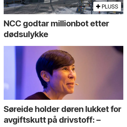
PLUSS
NCC godtar millionbot etter
dødsulykke
Søreide holder døren lukket for
avgiftskutt på drivstoff: –