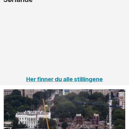
større
til vårt
anleggsprosjekter
prosjekt
innenfor
OPS
elektro
Hålogal
på
jernbane,
vei og
tunneler
Her finner du alle stillingene