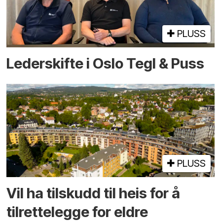
PLUSS
Lederskifte i Oslo Tegl & Puss
PLUSS
Vil ha tilskudd til heis for å
tilrettelegge for eldre