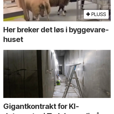
PLUSS
Her breker det løs i bygge­vare­
huset
Gigantkontrakt for KI-