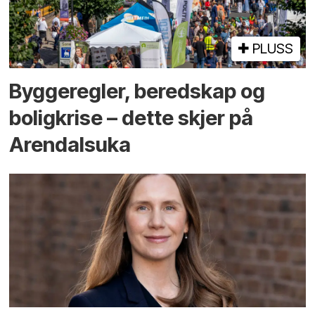
PLUSS
Bygge­regler, beredskap og
bolig­krise – dette skjer på
Arendals­uka