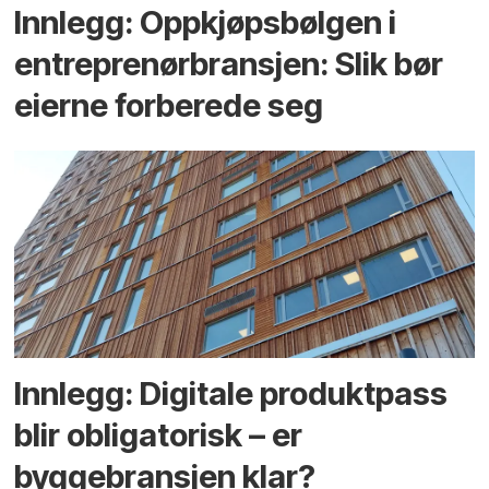
Innlegg: Oppkjøps­bølgen i
entreprenør­bransjen: Slik bør
eierne forberede seg
Innlegg: Digitale produktpass
blir obligatorisk – er
byggebransjen klar?