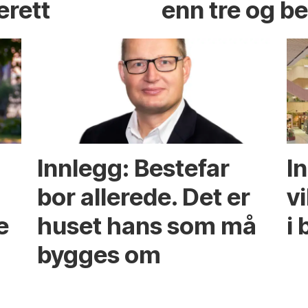
erett
enn tre og b
Innlegg: Bestefar
I
bor allerede. Det er
v
e
huset hans som må
i 
bygges om
s