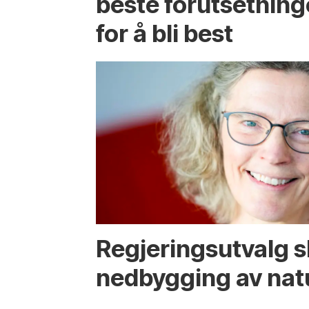
beste forutsetning
for å bli best
Regjerings­utvalg 
ned­bygging av nat