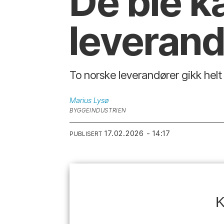
De ble kå
leveran
To norske leverandører gikk helt 
Marius
Lysø
BYGGEINDUSTRIEN
17.02.2026 - 14:17
PUBLISERT
K