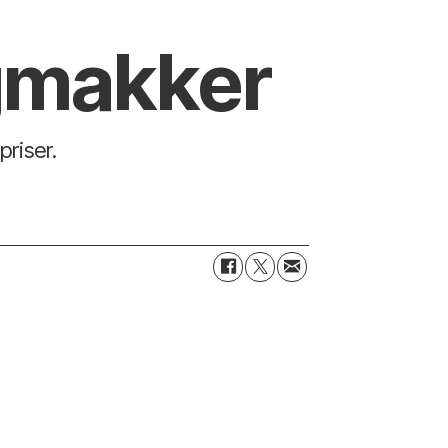
gmakker
priser.