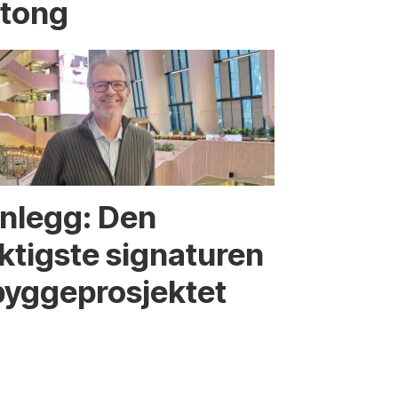
etong
nnlegg: Den
iktigste signaturen
bygge­­prosjektet