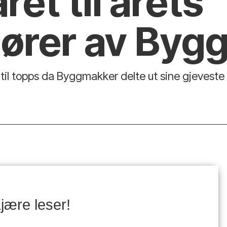
ret til årets
dører av Byg
til topps da Byggmakker delte ut sine gjeveste 
jære leser!