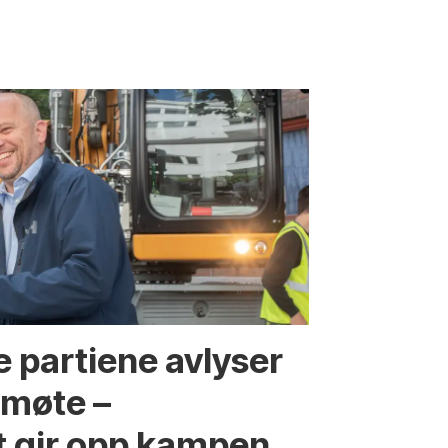
 partiene avlyser
fmøte –
t gir opp kampen