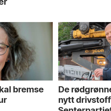
er
skal bremse
De rødgrønne
ur
nytt drivstof
Senterpartie