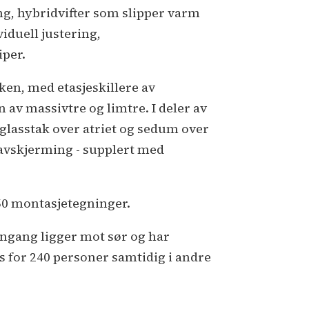
ing, hybridvifter som slipper varm
iduell justering,
iper.
en, med etasjeskillere av
 av massivtre og limtre. I deler av
r glasstak over atriet og sedum over
lavskjerming - supplert med
50 montasjetegninger.
nngang ligger mot sør og har
ass for 240 personer samtidig i andre