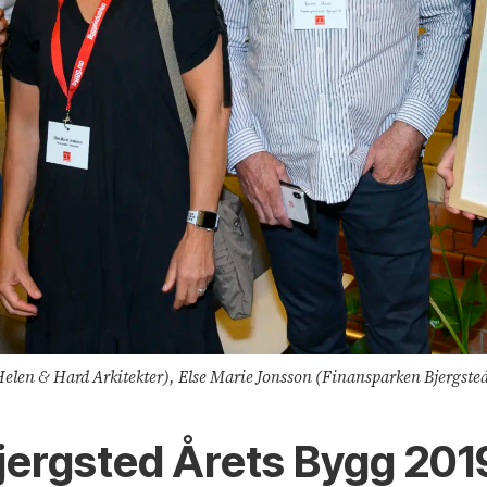
elen & Hard Arkitekter), Else Marie Jonsson (Finansparken Bjergst
jergsted Årets Bygg 201