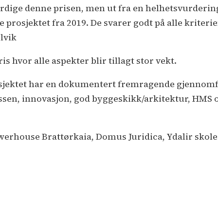
verdige denne prisen, men ut fra en helhetsvurderi
e prosjektet fra 2019. De svarer godt på alle kriteri
lvik
 hvor alle aspekter blir tillagt stor vekt.
rosjektet har en dokumentert fremragende gjennomf
ssen, innovasjon, god byggeskikk/arkitektur, HMS og
werhouse Brattørkaia, Domus Juridica, Ydalir skol