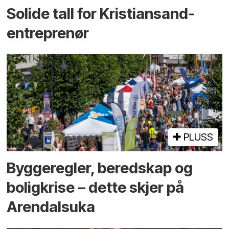
Solide tall for Kristiansand-
entreprenør
PLUSS
Bygge­regler, beredskap og
bolig­krise – dette skjer på
Arendals­uka