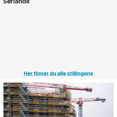
gjennomføre
Automas
større
til vårt
anleggsprosjekter
prosjekt
innenfor
OPS
elektro
Hålogal
på
jernbane,
vei og
tunneler
Her finner du alle stillingene