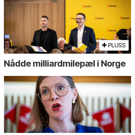
PLUSS
Nådde milliard­­milepæl i Norge