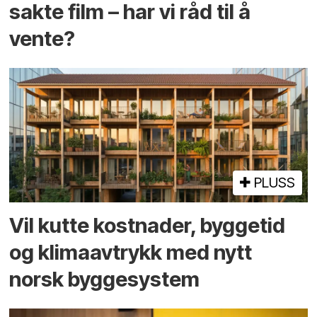
sakte film – har vi råd til å
vente?
PLUSS
Vil kutte kostnader, byggetid
og klima­avtrykk med nytt
norsk bygge­system