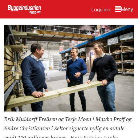
Logg inn
Erik Muldorff Frellsen og Terje Moen i Maxbo Proff og
Endre Christiansen i Seltor signerte nylig en avtale
verdt 100 millioner kroner.
Foto: Katrine Lunke