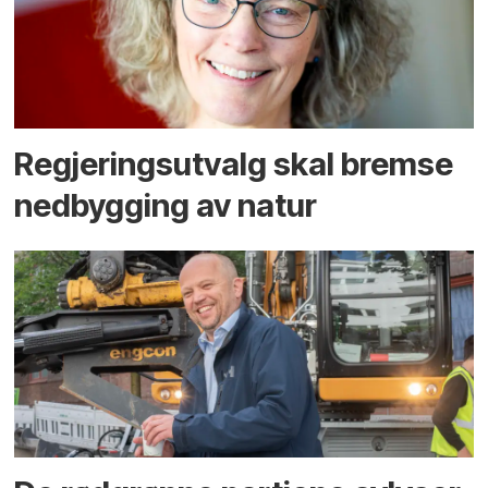
Regjerings­utvalg skal bremse
ned­bygging av natur