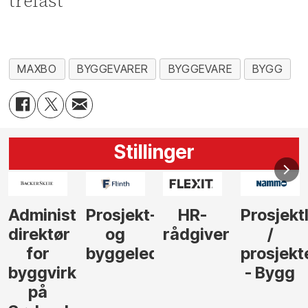
trelast
MAXBO
BYGGEVARER
BYGGEVARE
BYGG
Stillinger
-
HR-
Prosjektleder
Vi
Anlegg
rådgiver
/
behøver
søker
der
prosjekteringsleder
elektrofagfolk
Driftsle
- Bygg
til å
Elektro
lede og
og