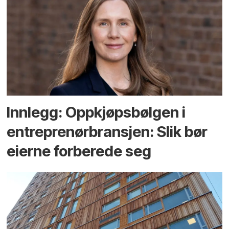
Innlegg: Oppkjøps­bølgen i
entreprenør­bransjen: Slik bør
eierne forberede seg