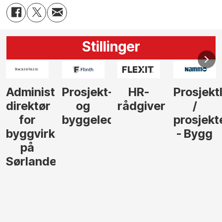
Stillinger
dministrerende
Prosjekt-
HR-
Prosjektled
irektør
og
rådgiver
/
b
for
byggeleder
prosjekteri
e
yggvirksomhet
- Bygg
på
l
ørlandet
g
a
i
e