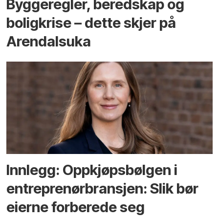
Bygge­regler, beredskap og
bolig­krise – dette skjer på
Arendals­uka
Innlegg: Oppkjøps­bølgen i
entreprenør­bransjen: Slik bør
eierne forberede seg