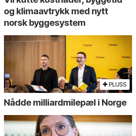
og klima­avtrykk med nytt
norsk bygge­system
PLUSS
Nådde milliard­­milepæl i Norge