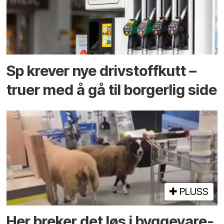
Sp krever nye drivstoffkutt –
truer med å gå til borgerlig side
PLUSS
Her breker det løs i bygge­vare­