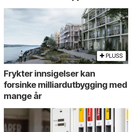
PLUSS
Frykter innsigelser kan
forsinke milliard­utbygging med
mange år